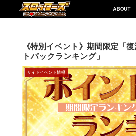
ABOUT
《特別イベント》期間限定「復
トバックランキング」
サイトイベント情報