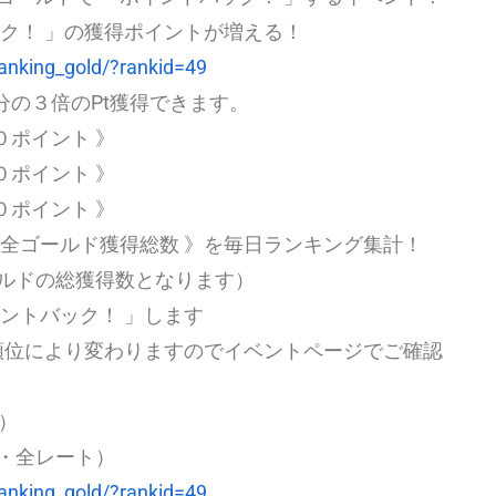
ク！ 」の獲得ポイントが増える！
ranking_gold/?rankid=49
0分の３倍のPt獲得できます。
０ポイント 》
０ポイント 》
０ポイント 》
の全ゴールド獲得総数 》を毎日ランキング集計！
ルドの総獲得数となります）
ントバック！ 」します
賞順位により変わりますのでイベントページでご確認
9）
・全レート）
ranking_gold/?rankid=49