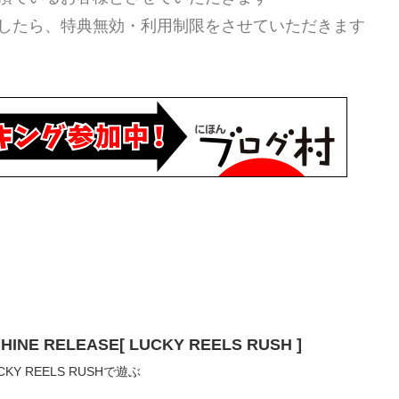
したら、特典無効・利用制限をさせていただきます
CHINE RELEASE[ LUCKY REELS RUSH ]
Y REELS RUSHで遊ぶ