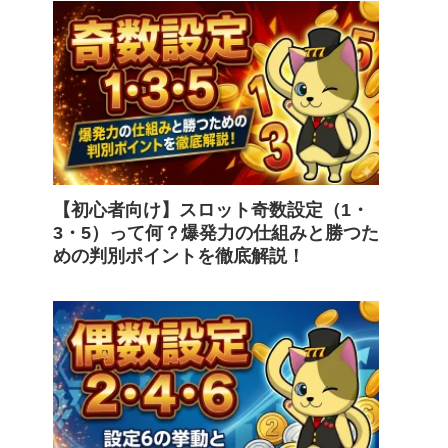
【初心者向け】スロット奇数設定（1・
3・5）って何？爆発力の仕組みと勝つた
めの判別ポイントを徹底解説！