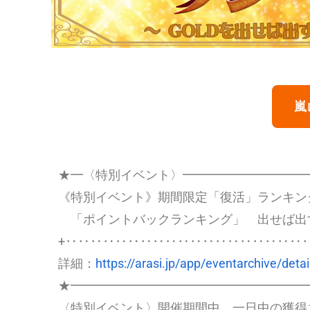
嵐
★━〈特別イベント〉━━━━━━━━━━
《特別イベント》期間限定「復活」ランキン
「ポイントバックランキング」 出せば出
+‥‥‥‥‥‥‥‥‥‥‥‥‥‥‥‥‥‥‥
詳細：
https://arasi.jp/app/eventarchive/deta
★━━━━━━━━━━━━━━━━━━━
〈特別イベント〉開催期間中、一日中の獲得