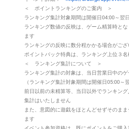
＜ ポイントランキングのご案内 ＞
ランキング集計対象期間は開催日04:00～翌日
ランキング数値の反映は、ゲーム精算時とな
ます
ランキングの反映に数分程かかる場合がござ
ポイントバック特典は、ランキング上位３名
＜ ランキング集計について ＞
ランキング集計の対象は、当日営業日中のゲ
（ランキング集計対象期間は開催日05:00～翌
前日以前の未精算等、当日以外でランキング
集計はいたしません
また、意図的に遊戯をほとんどせずそのまま
ます
イベント参加資格は、既にポイントをご購入