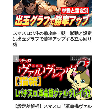
スマスロ北斗の拳攻略！朝一挙動と設定
別出玉グラフで勝率アップする立ち回り
術
14899 views
【設定差解析】スマスロ『革命機ヴァル