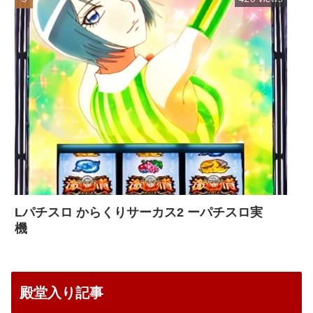
Lパチスロ からくりサーカス2 ーパチスロ実
機
殿堂入り記事