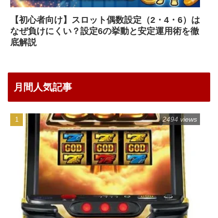
【初心者向け】スロット偶数設定（2・4・6）は
なぜ負けにくい？設定6の挙動と安定運用術を徹
底解説
月間人気記事
2494 views