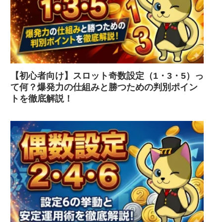
【初心者向け】スロット奇数設定（1・3・5）っ
て何？爆発力の仕組みと勝つための判別ポイン
トを徹底解説！