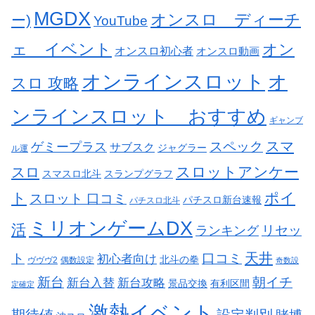
MGDX
オンスロ ディーチ
ー)
YouTube
ェ イベント
オン
オンスロ初心者
オンスロ動画
オンラインスロット
オ
スロ 攻略
ンラインスロット おすすめ
ギャンブ
スペック
スマ
ゲミープラス
サブスク
ジャグラー
ル運
スロットアンケー
スロ
スマスロ北斗
スランプグラフ
ト
ポイ
スロット 口コミ
パチスロ新台速報
パチスロ北斗
ミリオンゲームDX
活
リセッ
ランキング
天井
ト
口コミ
初心者向け
北斗の拳
ヴヴヴ2
偶数設定
奇数設
新台
朝イチ
新台入替
新台攻略
景品交換
有利区間
定確定
激熱イベント
期待値
設定判別