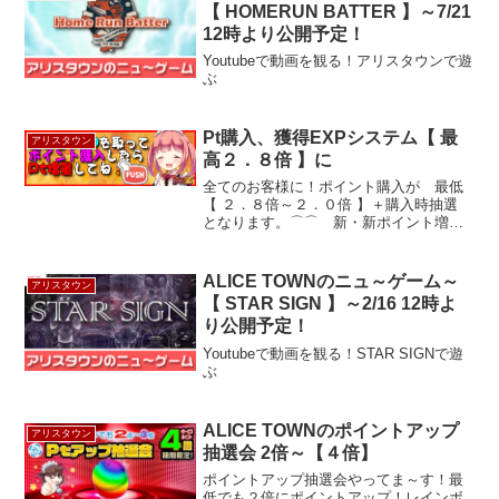
【 HOMERUN BATTER 】～7/21
12時より公開予定！
Youtubeで動画を観る！アリスタウンで遊
ぶ
Pt購入、獲得EXPシステム【 最
アリスタウン
高２．８倍 】に
全てのお客様に！ポイント購入が 最低
【 ２．８倍～２．０倍 】＋購入時抽選
となります。⌒⌒ 新・新ポイント増量
システム
⌒⌒⌒⌒⌒⌒⌒⌒⌒⌒⌒⌒⌒⌒⌒⌒⌒⌒
＜＜ ポイント増量を決めるのは、
ALICE TOWNのニュ～ゲーム～
アリスタウン
YOUだょ！ ＞＞ ポイント購入 いつ
【 STAR SIGN 】～2/16 12時よ
でも最低保...
り公開予定！
Youtubeで動画を観る！STAR SIGNで遊
ぶ
ALICE TOWNのポイントアップ
アリスタウン
抽選会 2倍～【４倍】
ポイントアップ抽選会やってま～す！最
低でも２倍にポイントアップ！レインボ