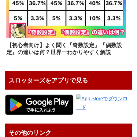
【初心者向け】よく聞く『奇数設定』『偶数設
定』の違いは何？世界一わかりやすく解説
スロッターズをアプリで見る
その他のリンク