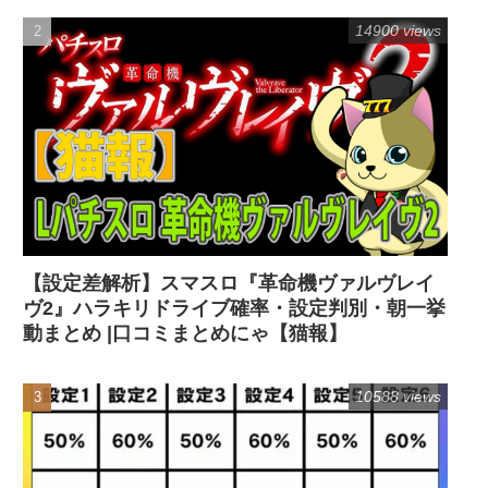
14900 views
【設定差解析】スマスロ『革命機ヴァルヴレイ
ヴ2』ハラキリドライブ確率・設定判別・朝一挙
動まとめ |口コミまとめにゃ【猫報】
10588 views