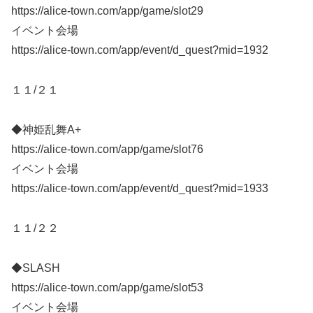
https://alice-town.com/app/game/slot29
イベント会場
https://alice-town.com/app/event/d_quest?mid=1932
１１/２１
◆神姫乱舞A+
https://alice-town.com/app/game/slot76
イベント会場
https://alice-town.com/app/event/d_quest?mid=1933
１１/２２
◆SLASH
https://alice-town.com/app/game/slot53
イベント会場