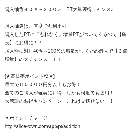
購入抽選４０％～２００％！PT大量獲得チャンス♪
購入抽選は、何度でも利用可
購入したPTに『もれなく』増量PTがついてくるので【確
実】にお得に！！
購入額に対し40％～200％の増量がつくため最大で【３倍
増量】の大チャンス！！！
[★高倍率ポイント祭★]
最大で６００００円分以上もお得！
全てのご購入が確実にお得！しかも何度でも適用！
大感謝のお得キャンペーン！これは見逃せない！！
▼ポイントチャージ
http://alice-town.com/app/pt/addition