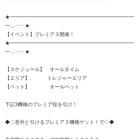
★━━━━━━━━━━━━━━━━━━━━━━━━━
━…‥・★
【イベント】プレミア３開催！
★━━━━━━━━━━━━━━━━━━━━━━━━━
━…‥・★
【スケジュール】 オールタイム
【エリア】. トレジゃーエリア
【ベット】 オールベット
下記3機種のプレミア役を引け！
◆◇意外と引けるプレミア３機種ゲット！で◇◆