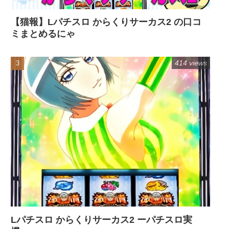
【猫報】Lパチスロ からくりサーカス2 の口コ
ミまとめるにゃ
414 views
Lパチスロ からくりサーカス2 ーパチスロ実