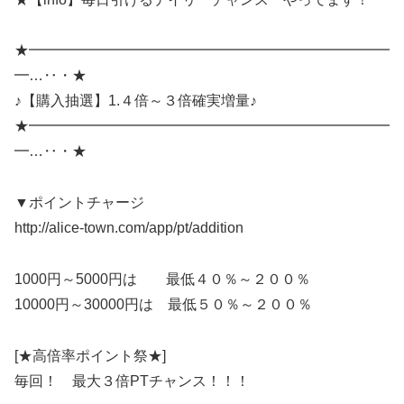
★━━━━━━━━━━━━━━━━━━━━━━━━━
━…‥・★
♪【購入抽選】1.４倍～３倍確実増量♪
★━━━━━━━━━━━━━━━━━━━━━━━━━
━…‥・★
▼ポイントチャージ
http://alice-town.com/app/pt/addition
1000円～5000円は 最低４０％～２００％
10000円～30000円は 最低５０％～２００％
[★高倍率ポイント祭★]
毎回！ 最大３倍PTチャンス！！！