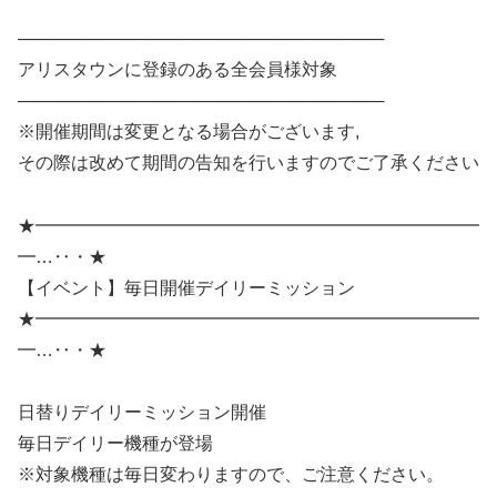
──────────────────────────────
アリスタウンに登録のある全会員様対象
──────────────────────────────
※開催期間は変更となる場合がございます,
その際は改めて期間の告知を行いますのでご了承ください
★━━━━━━━━━━━━━━━━━━━━━━━━━
━…‥・★
【イベント】毎日開催デイリーミッション
★━━━━━━━━━━━━━━━━━━━━━━━━━
━…‥・★
日替りデイリーミッション開催
毎日デイリー機種が登場
※対象機種は毎日変わりますので、ご注意ください。