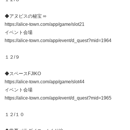
◆アヌビスの秘宝 ∞
https://alice-town.com/app/game/slot21
イベント会場
https://alice-town.com/app/event/d_quest?mid=1964
１２/９
◆スペースFJIKO
https://alice-town.com/app/game/slot44
イベント会場
https://alice-town.com/app/event/d_quest?mid=1965
１２/１０