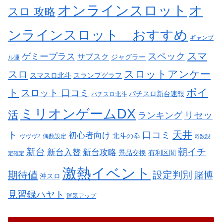
オンラインスロット
オ
スロ 攻略
ンラインスロット おすすめ
ギャンブ
スペック
スマ
ゲミープラス
サブスク
ジャグラー
ル運
スロットアンケー
スロ
スマスロ北斗
スランプグラフ
ト
ポイ
スロット 口コミ
パチスロ新台速報
パチスロ北斗
ミリオンゲームDX
活
リセッ
ランキング
天井
ト
口コミ
初心者向け
北斗の拳
ヴヴヴ2
偶数設定
奇数設
新台
朝イチ
新台入替
新台攻略
景品交換
有利区間
定確定
激熱イベント
期待値
設定判別
賭博
沖スロ
見習録ハヤト
運気アップ