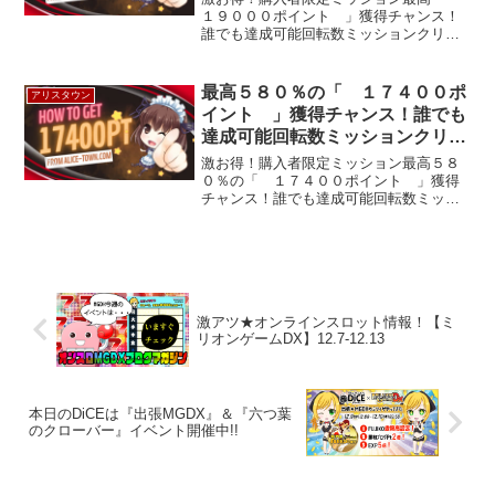
１９０００ポイント 」獲得チャンス！
誰でも達成可能回転数ミッションクリア
ーすれば「 ７５００ポイント 」5/27
分 19000Ptのイベントページを見る5/28
分 19000Ptのイベントページを見るア
最高５８０％の「 １７４００ポ
アリスタウン
リ...
イント 」獲得チャンス！誰でも
達成可能回転数ミッションクリア
ーすれば２５０％の「 ７５００
激お得！購入者限定ミッション最高５８
ポイント 」
０％の「 １７４００ポイント 」獲得
チャンス！誰でも達成可能回転数ミッシ
ョンクリアーすれば２５０％の「 ７５
００ポイント 」17400Ptの説明を見るア
リスタウンで遊ぶ
激アツ★オンラインスロット情報！【ミ
リオンゲームDX】12.7-12.13
本日のDiCEは『出張MGDX』＆『六つ葉
のクローバー』イベント開催中!!