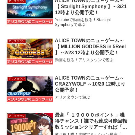
ALICE TOWNのニュ～ゲーム～
アリスタウン
【 Starlight Symphony 】～3/21
12時より公開予定！
Youtubeで動画を観る！Starlight
Symphonyで遊ぶ
ALICE TOWNのニュ～ゲーム～
アリスタウン
【 MILLION GODDESS in 5Reel
】～2/23 12時より公開予定！
動画を観る！アリスタウンで遊ぶ
ALICE TOWNのニュ～ゲーム～
アリスタウン
CRAZYWOLF ～10/20 12時より
公開予定！
アリスタウンで遊ぶ
最高「 １９０００ポイント 」獲
アリスタウン
得チャンス！誰でも達成可能回転
数ミッションクリアーすれば「
７５００ポイント 」
激お得！購入者限定ミッション最高「