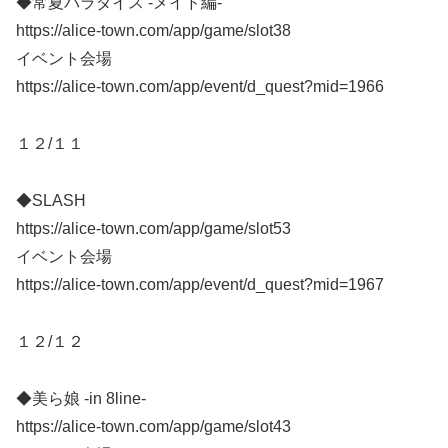
◆常夏パラダイス -メイド編-
https://alice-town.com/app/game/slot38
イベント会場
https://alice-town.com/app/event/d_quest?mid=1966
１２/１１
◆SLASH
https://alice-town.com/app/game/slot53
イベント会場
https://alice-town.com/app/event/d_quest?mid=1967
１２/１２
◆美ら娘 -in 8line-
https://alice-town.com/app/game/slot43