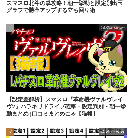
スマスロ北斗の拳攻略！朝一挙動と設定別出玉
グラフで勝率アップする立ち回り術
14894 views
【設定差解析】スマスロ『革命機ヴァルヴレイ
ヴ2』ハラキリドライブ確率・設定判別・朝一挙
動まとめ |口コミまとめにゃ【猫報】
10567 views