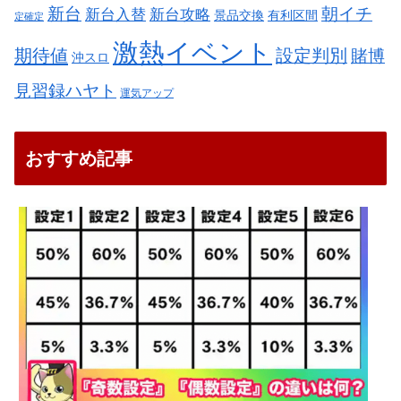
新台
朝イチ
新台入替
新台攻略
景品交換
有利区間
定確定
激熱イベント
期待値
設定判別
賭博
沖スロ
見習録ハヤト
運気アップ
おすすめ記事