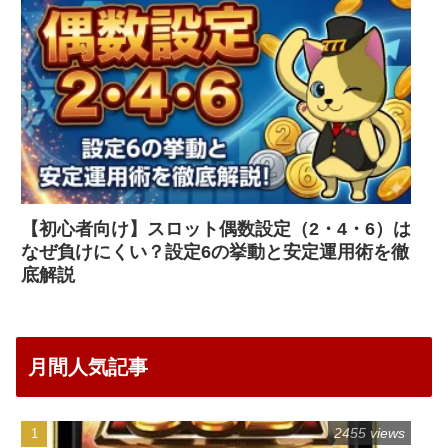
【初心者向け】スロット偶数設定（2・4・6）は
なぜ負けにくい？設定6の挙動と安定運用術を徹
底解説
月間人気記事
2455 views