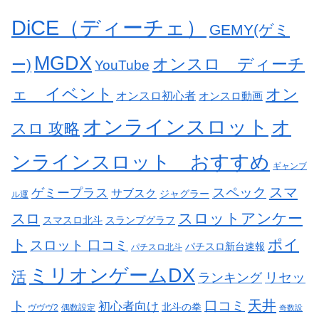
DiCE（ディーチェ）
GEMY(ゲミ
MGDX
オンスロ ディーチ
ー)
YouTube
ェ イベント
オン
オンスロ初心者
オンスロ動画
オンラインスロット
オ
スロ 攻略
ンラインスロット おすすめ
ギャンブ
スペック
スマ
ゲミープラス
サブスク
ジャグラー
ル運
スロットアンケー
スロ
スマスロ北斗
スランプグラフ
ト
ポイ
スロット 口コミ
パチスロ新台速報
パチスロ北斗
ミリオンゲームDX
活
リセッ
ランキング
天井
ト
口コミ
初心者向け
北斗の拳
ヴヴヴ2
偶数設定
奇数設