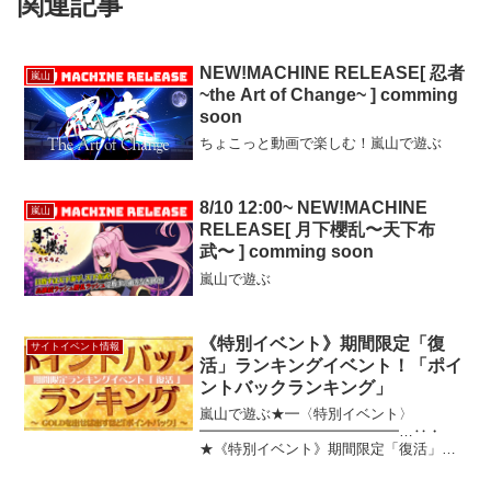
関連記事
NEW!MACHINE RELEASE[ 忍者
嵐山
~the Art of Change~ ] comming
soon
ちょこっと動画で楽しむ！嵐山で遊ぶ
8/10 12:00~ NEW!MACHINE
嵐山
RELEASE[ 月下櫻乱〜天下布
武〜 ] comming soon
嵐山で遊ぶ
《特別イベント》期間限定「復
サイトイベント情報
活」ランキングイベント！「ポイ
ントバックランキング」
嵐山で遊ぶ★━〈特別イベント〉
━━━━━━━━━━━━━━…‥・
★《特別イベント》期間限定「復活」ラ
ンキングイベント！ 「ポイントバック
ランキング」 出せば出すだけ、ポイン