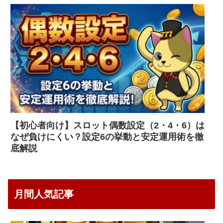
【初心者向け】スロット偶数設定（2・4・6）は
なぜ負けにくい？設定6の挙動と安定運用術を徹
底解説
月間人気記事