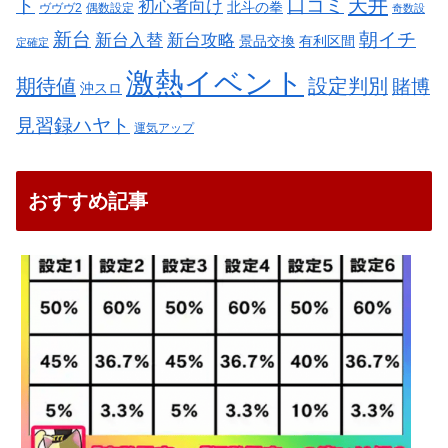
天井
ト
口コミ
初心者向け
北斗の拳
ヴヴヴ2
偶数設定
奇数設
新台
朝イチ
新台入替
新台攻略
景品交換
有利区間
定確定
激熱イベント
期待値
設定判別
賭博
沖スロ
見習録ハヤト
運気アップ
おすすめ記事