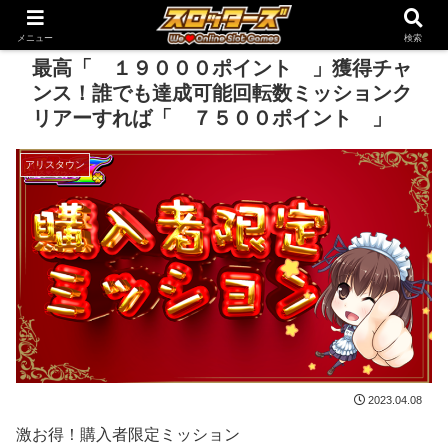
メニュー
検索
最高「 １９０００ポイント 」獲得チャ
ンス！誰でも達成可能回転数ミッションク
リアーすれば「 ７５００ポイント 」
アリスタウン
2023.04.08
激お得！購入者限定ミッション