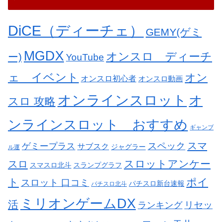
DiCE（ディーチェ）
GEMY(ゲミ
MGDX
オンスロ ディーチ
ー)
YouTube
ェ イベント
オン
オンスロ初心者
オンスロ動画
オンラインスロット
オ
スロ 攻略
ンラインスロット おすすめ
ギャンブ
スペック
スマ
ゲミープラス
サブスク
ジャグラー
ル運
スロットアンケー
スロ
スマスロ北斗
スランプグラフ
ト
ポイ
スロット 口コミ
パチスロ新台速報
パチスロ北斗
ミリオンゲームDX
活
リセッ
ランキング