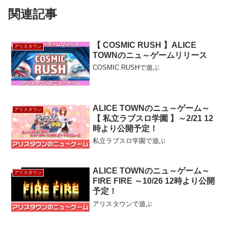
関連記事
【 COSMIC RUSH 】ALICE
アリスタウン
TOWNのニュ～ゲームリリース
COSMIC RUSHで遊ぶ
ALICE TOWNのニュ～ゲーム～
アリスタウン
【 私立ラブスロ学園 】～2/21 12
時より公開予定！
私立ラブスロ学園で遊ぶ
ALICE TOWNのニュ～ゲーム～
アリスタウン
FIRE FIRE ～10/26 12時より公開
予定！
アリスタウンで遊ぶ