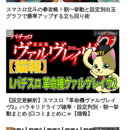
スマスロ北斗の拳攻略！朝一挙動と設定別出玉
グラフで勝率アップする立ち回り術
14900 views
【設定差解析】スマスロ『革命機ヴァルヴレイ
ヴ2』ハラキリドライブ確率・設定判別・朝一挙
動まとめ |口コミまとめにゃ【猫報】