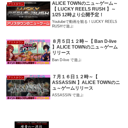
ALICE TOWNのニュ～ゲーム～
アリスタウン
【 LUCKY REELS RUSH 】～
1/25 12時より公開予定！
Youtubeで動画を観る！LUCKY REELS
RUSHで遊ぶ
８月５日１２時～【 Ban D-live
アリスタウン
】ALICE TOWNのニュ～ゲーム
リリース
Ban D-live で遊ぶ
７月１６日１２時～【
アリスタウン
ASSASSIN 】ALICE TOWNのニ
ュ～ゲームリリース
ASSASSIN で遊ぶ