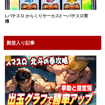
Lパチスロ からくりサーカス2 ーパチスロ実
機
殿堂入り記事
15680 views