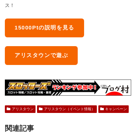
ス！
15000Ptの説明を見る
アリスタウンで遊ぶ
アリスタウン
アリスタウン（イベント情報）
キャンペーン
関連記事