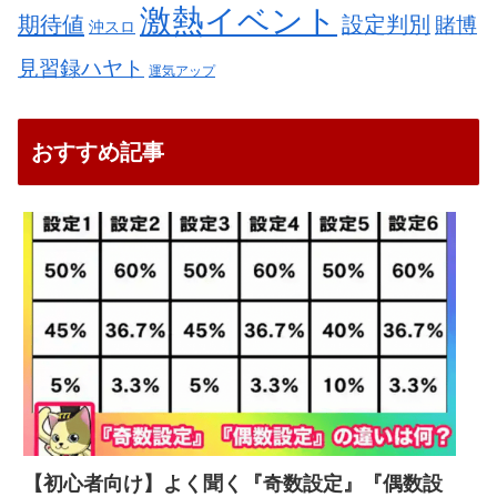
激熱イベント
期待値
設定判別
賭博
沖スロ
見習録ハヤト
運気アップ
おすすめ記事
【初心者向け】よく聞く『奇数設定』『偶数設