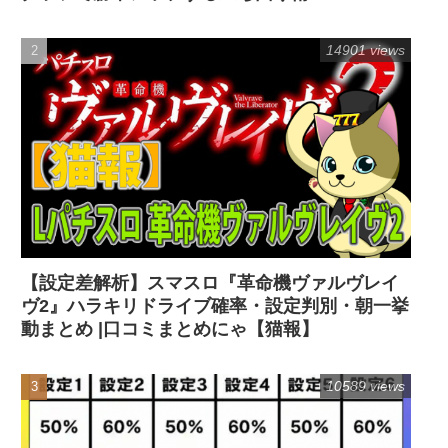
14901 views
【設定差解析】スマスロ『革命機ヴァルヴレイ
ヴ2』ハラキリドライブ確率・設定判別・朝一挙
動まとめ |口コミまとめにゃ【猫報】
10589 views