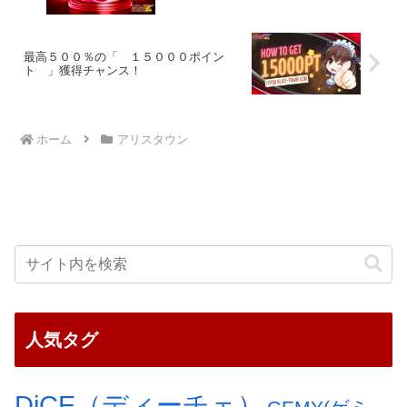
最高５００％の「 １５０００ポイン
ト 」獲得チャンス！
ホーム
アリスタウン
人気タグ
DiCE（ディーチェ）