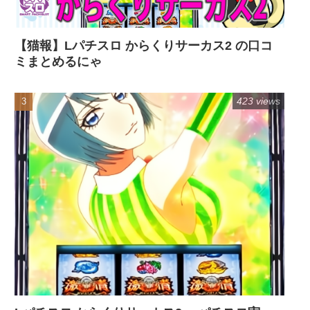
【猫報】Lパチスロ からくりサーカス2 の口コ
ミまとめるにゃ
423 views