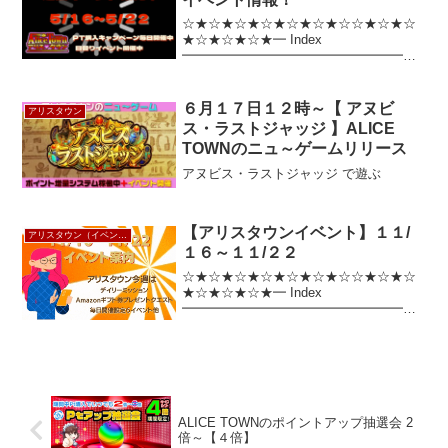
☆★☆★☆★☆★☆★☆★☆☆★☆★☆
★☆★☆★☆★━ Index
━━━━━━━━━━━━━━━━━━
━━…‥・★ 【購入抽選】確実増量毎
回購入抽選！+２０％ ～ ＋２００％
【イベント】日替りイベント 【イベン
６月１７日１２時～【 アヌビ
アリスタウン
ト】スペシャルデイリーミッ...
ス・ラストジャッジ 】ALICE
TOWNのニュ～ゲームリリース
アヌビス・ラストジャッジ で遊ぶ
【アリスタウンイベント】１１/
アリスタウン（イベント情報）
１６～１１/２２
☆★☆★☆★☆★☆★☆★☆☆★☆★☆
★☆★☆★☆★━ Index
━━━━━━━━━━━━━━━━━━
━━…‥・★【購入抽選】確実増量毎回
購入抽選！+４０％ ～ ＋２００％【イ
ベント】毎日開催デイリーミッション
【イベント】週間クエスト 総...
ALICE TOWNのポイントアップ抽選会 2
倍～【４倍】