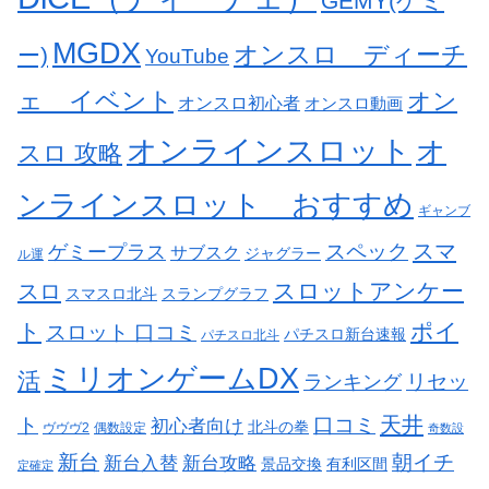
GEMY(ゲミ
MGDX
オンスロ ディーチ
ー)
YouTube
ェ イベント
オン
オンスロ初心者
オンスロ動画
オンラインスロット
オ
スロ 攻略
ンラインスロット おすすめ
ギャンブ
スペック
スマ
ゲミープラス
サブスク
ジャグラー
ル運
スロットアンケー
スロ
スマスロ北斗
スランプグラフ
ト
ポイ
スロット 口コミ
パチスロ新台速報
パチスロ北斗
ミリオンゲームDX
活
リセッ
ランキング
天井
ト
口コミ
初心者向け
北斗の拳
ヴヴヴ2
偶数設定
奇数設
新台
朝イチ
新台入替
新台攻略
景品交換
有利区間
定確定