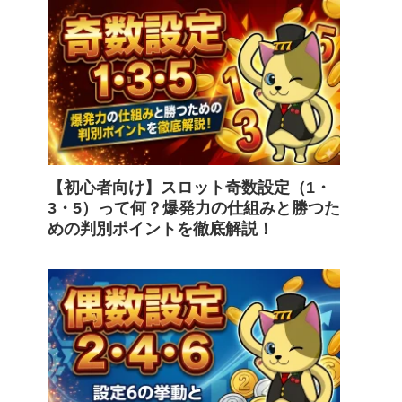
【初心者向け】スロット奇数設定（1・
3・5）って何？爆発力の仕組みと勝つた
めの判別ポイントを徹底解説！