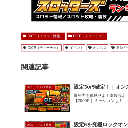
DiCE（イベント情報）
DiCE（ディーチェ）
DiCE（ディーチェ）
イベント
オンスロ
激熱イ
関連記事
設定3or5確定！｜オ
DiCE（イベント情報）
爆発力を体感せよ！奇数設定【設定
【2000Pt】ミッションも！
設定6を究極ロックオ
DiCE（イベント情報）