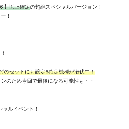
６】以上確定
の超絶スペシャルバージョン！
リー！
！！
どのセットにも設定6確定機種が潜伏中！
ョンのため今回で最後になる可能性も・・。
シャルイベント！