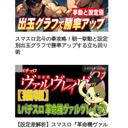
スマスロ北斗の拳攻略！朝一挙動と設定
別出玉グラフで勝率アップする立ち回り
術
14894 views
【設定差解析】スマスロ『革命機ヴァル