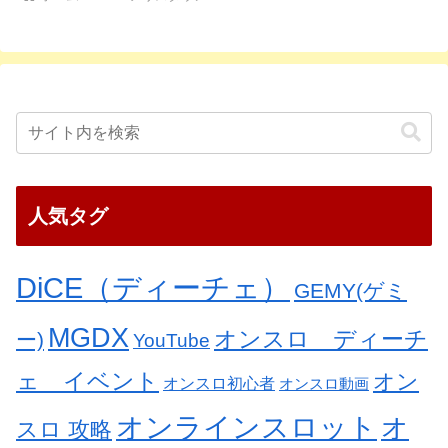
人気タグ
DiCE（ディーチェ）
GEMY(ゲミ
MGDX
オンスロ ディーチ
ー)
YouTube
ェ イベント
オン
オンスロ初心者
オンスロ動画
オンラインスロット
オ
スロ 攻略