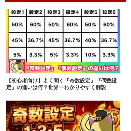
【初心者向け】よく聞く『奇数設定』『偶数設
定』の違いは何？世界一わかりやすく解説