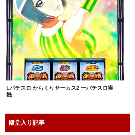
Lパチスロ からくりサーカス2 ーパチスロ実
機
殿堂入り記事