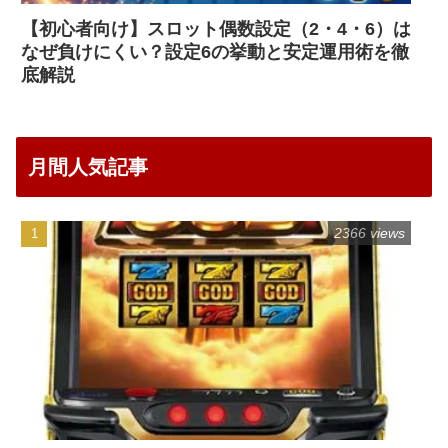
【初心者向け】スロット偶数設定（2・4・6）は
なぜ負けにくい？設定6の挙動と安定運用術を徹
底解説
月間人気記事
2366 views