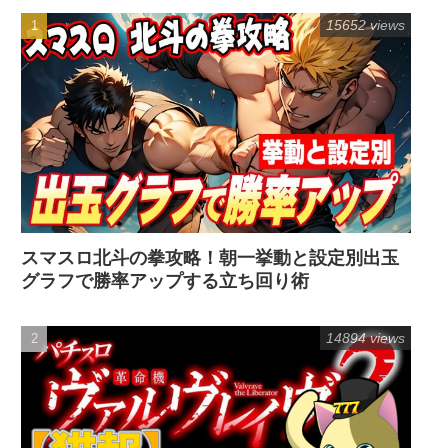
15652 views
スマスロ北斗の拳攻略！朝一挙動と設定別出玉
グラフで勝率アップする立ち回り術
14894 views