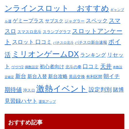
ンラインスロット おすすめ
ギャンブ
スペック
スマ
ゲミープラス
サブスク
ジャグラー
ル運
スロットアンケー
スロ
スマスロ北斗
スランプグラフ
ト
ポイ
スロット 口コミ
パチスロ新台速報
パチスロ北斗
ミリオンゲームDX
活
リセッ
ランキング
天井
ト
口コミ
初心者向け
北斗の拳
ヴヴヴ2
偶数設定
奇数設
新台
朝イチ
新台入替
新台攻略
景品交換
有利区間
定確定
激熱イベント
期待値
設定判別
賭博
沖スロ
見習録ハヤト
運気アップ
おすすめ記事