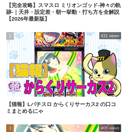
【完全攻略】スマスロ ミリオンゴッド-神々の軌
跡-｜天井・設定差・朝一挙動・打ち方を全解説
【2026年最新版】
611 views
【猫報】Lパチスロ からくりサーカス2 の口コ
ミまとめるにゃ
405 views