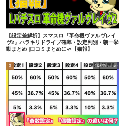
【設定差解析】スマスロ『革命機ヴァルヴレイ
ヴ2』ハラキリドライブ確率・設定判別・朝一挙
動まとめ |口コミまとめにゃ【猫報】
10568 views