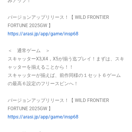
みアップ！
バージョンアップリリース！【 WILD FRONTIER
FORTUNE 2025GW 】
https://arasi.jp/app/game/insp68
＜ 通常ゲーム ＞
スキャッターX3,X4，X5が揃う迄プレイ！まずは、スキ
ャッターを揃えることから！！
スキャッターが揃えば、前作同様の１セット６ゲーム
の最高６設定のフリースピンへ！
バージョンアップリリース！【 WILD FRONTIER
FORTUNE 2025GW 】
https://arasi.jp/app/game/insp68