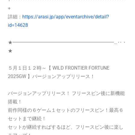
+
詳細：
https://arasi.jp/app/eventarchive/detail?
id=14628
★━━━━━━━━━━━━━━━━━━━━━…‥・
★
５月１日１２時～【 WILD FRONTIER FORTUNE
2025GW 】バージョンアップリリース！
バージョンアップリリース！ フリースピン後に新機能
搭載！
前作同様の６ゲーム１セットのフリースピン！最高６
セットまで継続！
セットが継続すればするほど、フリースピン後に楽し