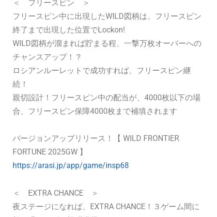
＜ フリースピン ＞
フリースピン中に出現したWILD図柄は、フリースピン
終了まで出現した位置でLockon!
WILD図柄が溜まれば貯まる程、一撃万枚オーバーへの
チャンスアップ！？
ロシアンルーレットで成功すれば、フリースピン継
続！
親切設計！フリースピン中の配当が、4000枚以下の場
合、フリースピン保障4000枚まで補填されます
バージョンアップリリース！【 WILD FRONTIER
FORTUNE 2025GW 】
https://arasi.jp/app/game/insp68
＜ EXTRA CHANCE ＞
夜ステージになれば、EXTRA CHANCE！３ゲーム間に