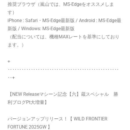
推奨ブラウザ（嵐山では、MS-Edgeをオススメしま
す）
iPhone : Safari・MS-Edge最新版 / Android : MS-Edge最
新版 / Windows: MS-Edge最新版
（配当については、機種MAXレートを基準にしており
ます。）
+
‥‥‥‥‥‥‥‥‥‥‥‥‥‥‥‥‥‥‥‥‥‥‥‥
‥+
【NEW Releaseマシーン記念【六】蔵スペシャル 勝
利ブログPt大増量】
バージョンアップリリース！【 WILD FRONTIER
FORTUNE 2025GW 】