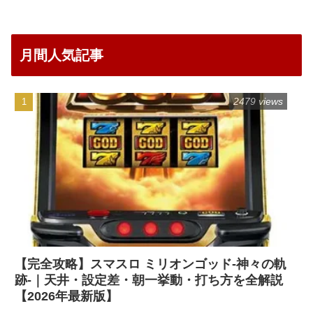
月間人気記事
2479 views
【完全攻略】スマスロ ミリオンゴッド-神々の軌
跡-｜天井・設定差・朝一挙動・打ち方を全解説
【2026年最新版】