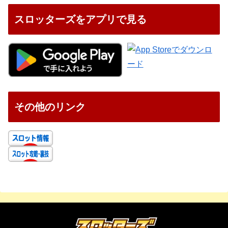
スロッターズをアプリで見る
その他のリンク