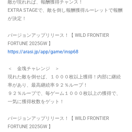
敵が現れれば、報酬獲得チャンス！
EXTRA STAGEで、敵を倒し報酬獲得ルーレットで報酬
が決定！
バージョンアップリリース！【 WILD FRONTIER
FORTUNE 2025GW 】
https://arasi.jp/app/game/insp68
＜ 金塊チャレンジ ＞
現れた敵を倒せば、１０００枚以上獲得！内部に継続
率があり、最高継続率９２％ループ！
９２％ループで、毎ゲーム１０００枚以上の獲得で、
一気に獲得枚数をゲット！
バージョンアップリリース！【 WILD FRONTIER
FORTUNE 2025GW 】