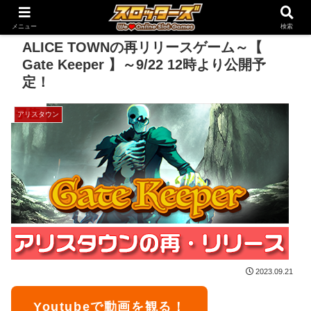
メニュー
検索
ALICE TOWNの再リリースゲーム～【
Gate Keeper 】～9/22 12時より公開予
定！
アリスタウン
2023.09.21
Youtubeで動画を観る！