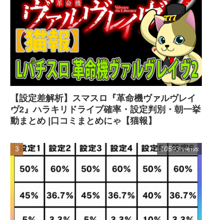
【設定差解析】スマスロ『革命機ヴァルヴレイ
ヴ2』ハラキリドライブ確率・設定判別・朝一挙
動まとめ |口コミまとめにゃ【猫報】
10593 views