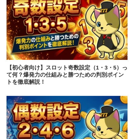
【初心者向け】スロット奇数設定（1・3・5）っ
て何？爆発力の仕組みと勝つための判別ポイン
トを徹底解説！