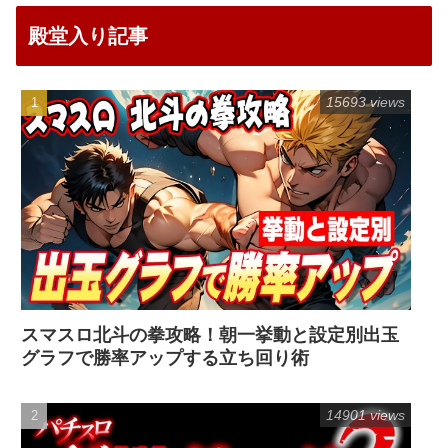
殿堂入り記事
15693 views
スマスロ北斗の拳攻略！朝一挙動と設定別出玉
グラフで勝率アップする立ち回り術
14901 views