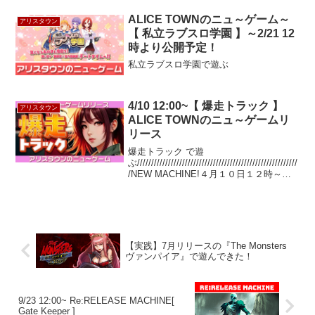
ALICE TOWNのニュ～ゲーム～
アリスタウン
【 私立ラブスロ学園 】～2/21 12
時より公開予定！
私立ラブスロ学園で遊ぶ
4/10 12:00~【 爆走トラック 】
アリスタウン
ALICE TOWNのニュ～ゲームリ
リース
爆走トラック で遊
ぶ/////////////////////////////////////////////////////////
/NEW MACHINE!４月１０日１２時～ア
リスタウンに、ニューゲーム登場【 爆走
トラック 】対象機種：...
【実践】7月リリースの『The Monsters
ヴァンパイア』で遊んできた！
9/23 12:00~ Re:RELEASE MACHINE[
Gate Keeper ]