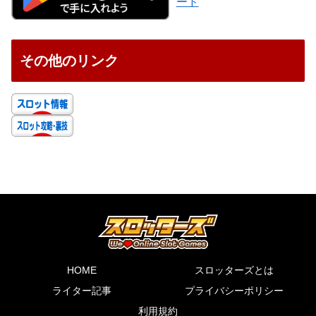
その他のリンク
HOME
スロッターズとは
ライター記事
プライバシーポリシー
利用規約