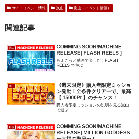
サイトイベント情報
嵐山
嵐山（イベント情報）
関連記事
COMMING SOON!MACHINE
嵐山
RELEASE[ FLASH REELS ]
ちょこっと動画で楽しむ！FLASH
REELS で遊ぶ
《週末限定》購入者限定ミッショ
嵐山
ン発動！全条件クリアーで、最高
【 15000Pt 】のチャンス！
購入者限定ミッションの説明を見る嵐山
で遊ぶ
COMMING SOON!MACHINE
動画
RELEASE[ MILLION GODDESS
〜幸福の階段〜 ]