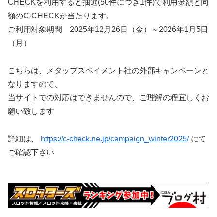
CHECKを利用すると抽選(50件につき1件)で利用金額と同
額のC-CHECKが当たります。
ご利用対象期間 2025年12月26日（金）～2026年1月5日
（月）
こちらは、メタップスペイメント社の外部キャンペーンと
なりますので、
当サイトでの対応はできませんので、ご理解の程宜しくお
願い致します
詳細は、
https://c-check.ne.jp/campaign_winter2025/
にて
ご確認下さい