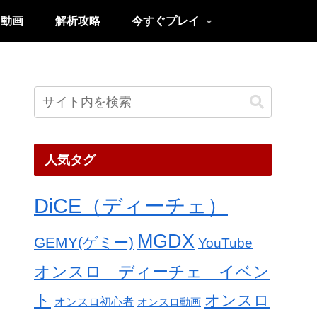
ロ動画
解析攻略
今すぐプレイ
人気タグ
DiCE（ディーチェ）
MGDX
GEMY(ゲミー)
YouTube
オンスロ ディーチェ イベン
ト
オンスロ
オンスロ初心者
オンスロ動画