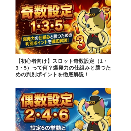
【初心者向け】スロット奇数設定（1・
3・5）って何？爆発力の仕組みと勝つた
めの判別ポイントを徹底解説！