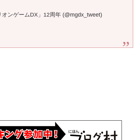
ームDX」12周年 (@mgdx_tweet)