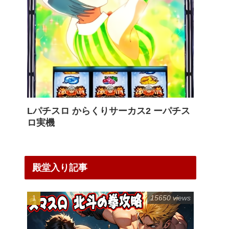
Lパチスロ からくりサーカス2 ーパチス
ロ実機
殿堂入り記事
15650 views