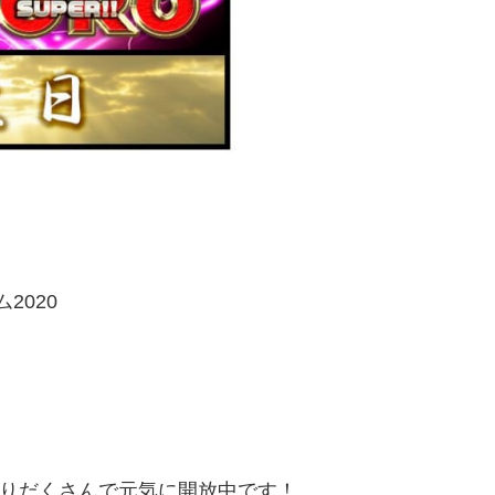
2020
盛りだくさんで元気に開放中です！