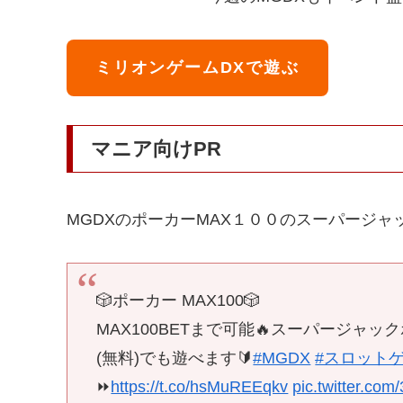
ミリオンゲームDXで遊ぶ
マニア向けPR
MGDXのポーカーMAX１００のスーパージ
🎲ポーカー MAX100🎲
MAX100BETまで可能🔥スーパージャ
(無料)でも遊べます🔰
#MGDX
#スロット
⏩
https://t.co/hsMuREEqkv
pic.twitter.co