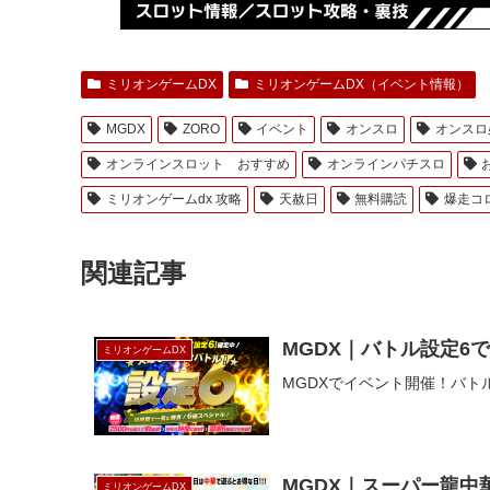
ミリオンゲームDX
ミリオンゲームDX（イベント情報）
MGDX
ZORO
イベント
オンスロ
オンスロ
オンラインスロット おすすめ
オンラインパチスロ
ミリオンゲームdx 攻略
天赦日
無料購読
爆走コ
関連記事
MGDX｜バトル設定6
ミリオンゲームDX
MGDXでイベント開催！バト
MGDX｜スーパー龍
ミリオンゲームDX