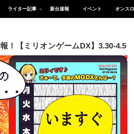
ライター記事
新台速報
イベント
オンス
【ミリオンゲームDX】3.30-4.5