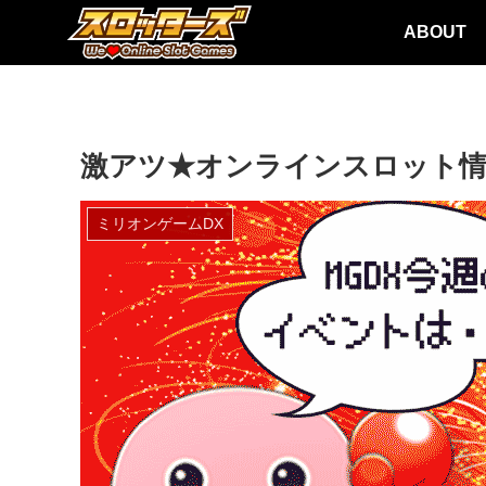
ABOUT
激アツ★オンラインスロット情報！
ミリオンゲームDX