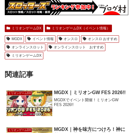
ミリオンゲームDX
ミリオンゲームDX（イベント情報）
MGDX
イベント情報
オンスロ
オンスロ おすすめ
オンラインスロット
オンラインスロット おすすめ
ミリオンゲームDX
関連記事
MGDX｜ミリオンGW FES 2026!!
ミリオンゲームDX
MGDXでイベント開催！ミリオンGW
FES 2026!!
MGDX｜神を味方につけろ！神に
ミリオンゲームDX