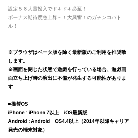
設定５６大量投入でドキドキ必至！
ボーナス期待度急上昇～！大興奮！のガチンコバト
ル！
※ブラウザはベータ版を除く最新版のご利用を推奨致
します。
※画面を閉じた状態で遊戯を行っている場合、遊戯画
面立ち上げ時の演出に不備が発生する可能性がありま
す
■推奨OS
iPhone : iPhone 7以上 iOS最新版
Android : Android OS4.4以上（2014年以降キャリア
発売の端末対象）