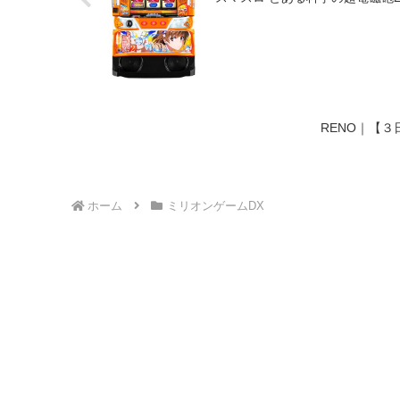
RENO｜【
ホーム
ミリオンゲームDX