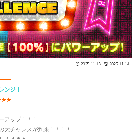
2025.11.13
2025.11.14
━━━
レンジ！
★★★
ーアップ！！！
の大チャンスが到来！！！！