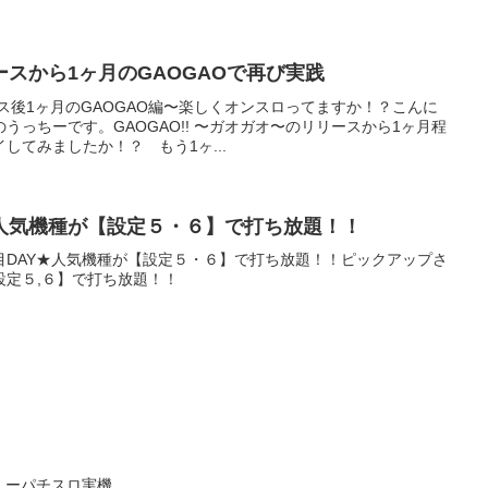
スから1ヶ月のGAOGAOで再び実践
ス後1ヶ月のGAOGAO編〜楽しくオンスロってますか！？こんに
うっちーです。GAOGAO!! 〜ガオガオ〜のリリースから1ヶ月程
してみましたか！？ もう1ヶ...
★人気機種が【設定５・６】で打ち放題！！
目DAY★人気機種が【設定５・６】で打ち放題！！ピックアップさ
設定５,６】で打ち放題！！
2 ーパチスロ実機