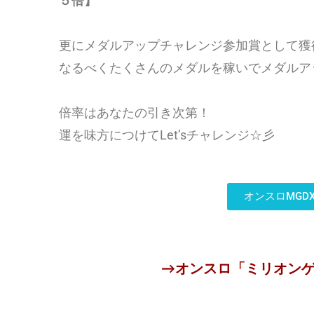
５倍】
更にメダルアップチャレンジ参加賞として獲得
なるべくたくさんのメダルを稼いでメダルア
倍率はあなたの引き次第！
運を味方につけてLet’sチャレンジ☆彡
オンスロMGD
→オンスロ「ミリオンゲ