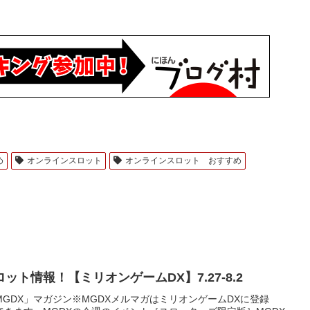
め
オンラインスロット
オンラインスロット おすすめ
ト情報！【ミリオンゲームDX】7.27-8.2
GDX」マガジン※MGDXメルマガはミリオンゲームDXに登録