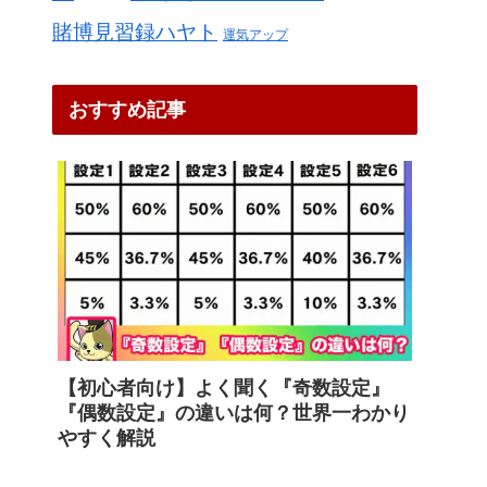
賭博見習録ハヤト
運気アップ
おすすめ記事
【初心者向け】よく聞く『奇数設定』
『偶数設定』の違いは何？世界一わかり
やすく解説