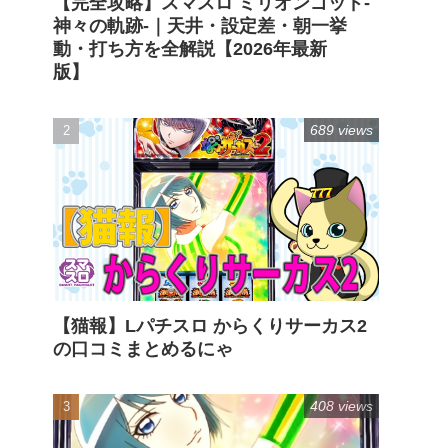
【完全攻略】スマスロ ミリオンゴッド-
神々の軌跡-｜天井・設定差・朝一挙
動・打ち方を全解説【2026年最新
版】
689 views
【猫報】Lパチスロ からくりサーカス2
の口コミまとめるにゃ
408 views