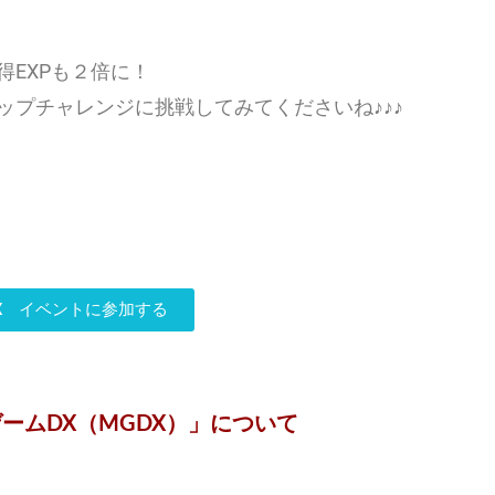
EXPも２倍に！
ップチャレンジに挑戦してみてくださいね♪♪♪
X イベントに参加する
ームDX（MGDX）」について