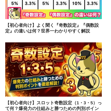
【初心者向け】よく聞く『奇数設定』『偶数設
定』の違いは何？世界一わかりやすく解説
【初心者向け】スロット奇数設定（1・3・5）っ
て何？爆発力の仕組みと勝つための判別ポイン