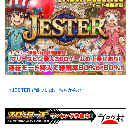
↑↑↑JESTERで遊ぶにはこちらから↑↑↑