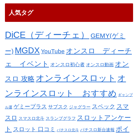
人気タグ
DiCE（ディーチェ）
GEMY(ゲミ
MGDX
オンスロ ディーチ
ー)
YouTube
ェ イベント
オン
オンスロ初心者
オンスロ動画
オンラインスロット
オ
スロ 攻略
ンラインスロット おすすめ
ギャンブ
スペック
スマ
ゲミープラス
サブスク
ジャグラー
ル運
スロットアンケー
スロ
スマスロ北斗
スランプグラフ
ト
ポイ
スロット 口コミ
パチスロ新台速報
パチスロ北斗