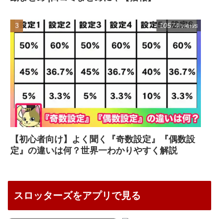
10574 views
【初心者向け】よく聞く『奇数設定』『偶数設
定』の違いは何？世界一わかりやすく解説
スロッターズをアプリで見る