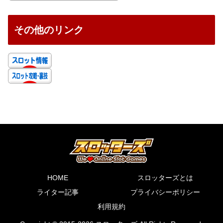
その他のリンク
HOME
スロッターズとは
ライター記事
プライバシーポリシー
利用規約