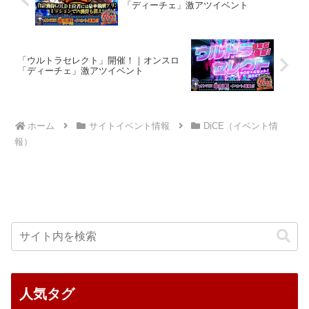
「ディーチェ」激アツイベント
「ウルトラセレクト」開催！｜オンスロ
「ディーチェ」激アツイベント
ホーム
サイトイベント情報
DiCE（イベント情
報）
人気タグ