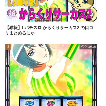
【猫報】Lパチスロ からくりサーカス2 の口コ
ミまとめるにゃ
420 views