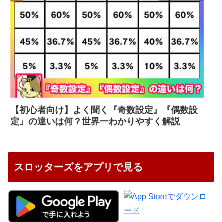
【初心者向け】よく聞く『奇数設定』『偶数設
定』の違いは何？世界一わかりやすく解説
スロッターズをアプリで見る