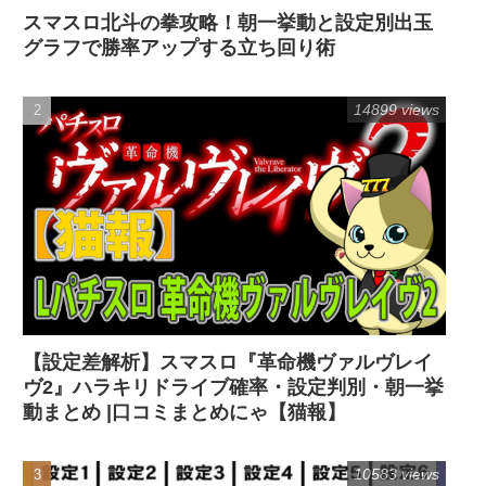
スマスロ北斗の拳攻略！朝一挙動と設定別出玉
グラフで勝率アップする立ち回り術
14899 views
【設定差解析】スマスロ『革命機ヴァルヴレイ
ヴ2』ハラキリドライブ確率・設定判別・朝一挙
動まとめ |口コミまとめにゃ【猫報】
10583 views