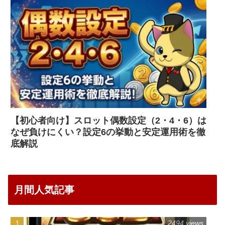
【初心者向け】スロット偶数設定（2・4・6）は
なぜ負けにくい？設定6の挙動と安定運用術を徹
底解説
月間人気記事
2494 views