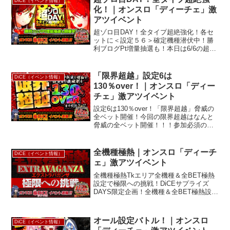
DiCE（イベント情報）
化！｜オンスロ「ディーチェ」激
アツイベント
超ゾロ目DAY！全タイプ超絶強化！各セ
ットに＜設定５６＞確定機種潜伏中！勝
利ブログPt増量抽選も！本日は6/6の超ゾ
ロ目DAYということで全タイプのゲーム
に【設定６】を鬼投入で超絶強化！今回
は4時間毎に機種が入れ替わり！4時間×6
「限界超越」設定6は
DiCE（イベント情報）
セット合計...
130％over！｜オンスロ「ディー
チェ」激アツイベント
設定6は130％over！「限界超越」脅威の
全ベット開催！今回の限界超越はなんと
脅威の全ベット開催！！！参加必須の限
界超越をお見逃しなく！！
130％OVER「限界超越」とは従来の設定
6の機械割を特定役の払い出しを増加させ
全機種極熱｜オンスロ「ディーチ
DiCE（イベント情報）
ることで130％OV...
ェ」激アツイベント
全機種極熱Tkエリア全機種＆全BET極熱
設定で極限への挑戦！DiCEサプライズ
DAYS限定企画！全機種＆全BET極熱設定
で極限への挑戦！8時間×3セットの合計
24時間！今だけの極熱設定でプレイ可
能！！なんと！各セットに【設定456】
オール設定バトル！｜オンスロ
DiCE（イベント情報）
【設定５...