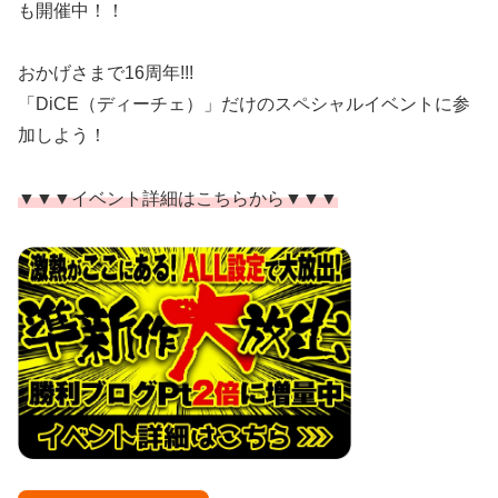
も開催中！！
おかげさまで16周年!!!
「DiCE（ディーチェ）」だけのスペシャルイベントに参
加しよう！
▼▼▼イベント詳細はこちらから▼▼▼