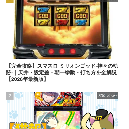
【完全攻略】スマスロ ミリオンゴッド-神々の軌
跡-｜天井・設定差・朝一挙動・打ち方を全解説
【2026年最新版】
539 views