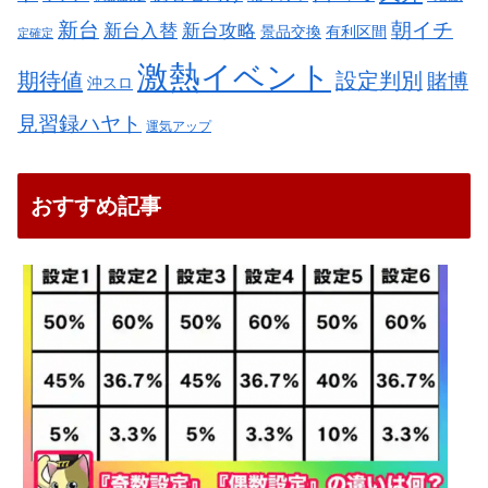
新台
朝イチ
新台入替
新台攻略
景品交換
有利区間
定確定
激熱イベント
期待値
設定判別
賭博
沖スロ
見習録ハヤト
運気アップ
おすすめ記事