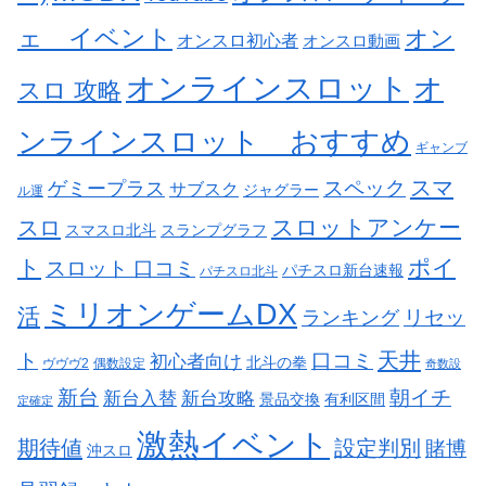
ェ イベント
オン
オンスロ初心者
オンスロ動画
オンラインスロット
オ
スロ 攻略
ンラインスロット おすすめ
ギャンブ
スペック
スマ
ゲミープラス
サブスク
ジャグラー
ル運
スロットアンケー
スロ
スマスロ北斗
スランプグラフ
ト
ポイ
スロット 口コミ
パチスロ新台速報
パチスロ北斗
ミリオンゲームDX
活
リセッ
ランキング
天井
ト
口コミ
初心者向け
北斗の拳
ヴヴヴ2
偶数設定
奇数設
新台
朝イチ
新台入替
新台攻略
景品交換
有利区間
定確定
激熱イベント
期待値
設定判別
賭博
沖スロ