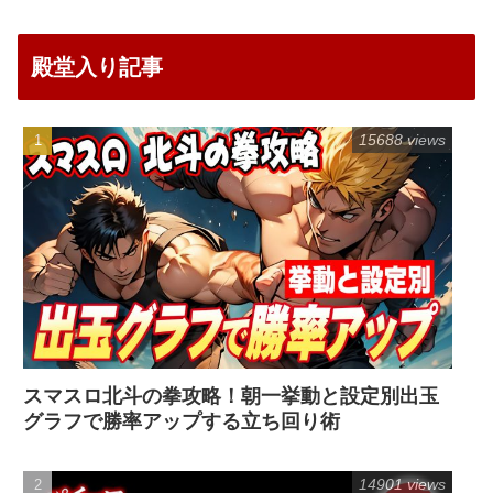
殿堂入り記事
15688 views
スマスロ北斗の拳攻略！朝一挙動と設定別出玉
グラフで勝率アップする立ち回り術
14901 views