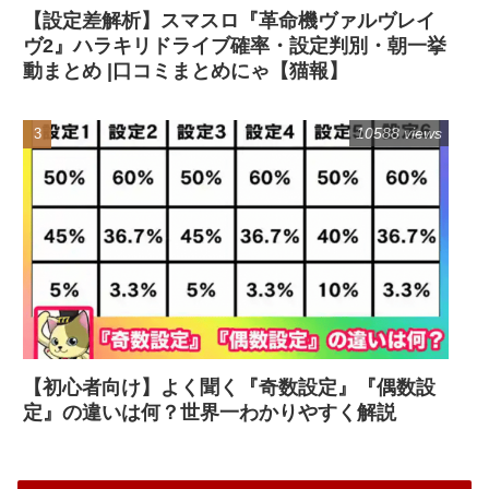
【設定差解析】スマスロ『革命機ヴァルヴレイ
ヴ2』ハラキリドライブ確率・設定判別・朝一挙
動まとめ |口コミまとめにゃ【猫報】
10588 views
【初心者向け】よく聞く『奇数設定』『偶数設
定』の違いは何？世界一わかりやすく解説