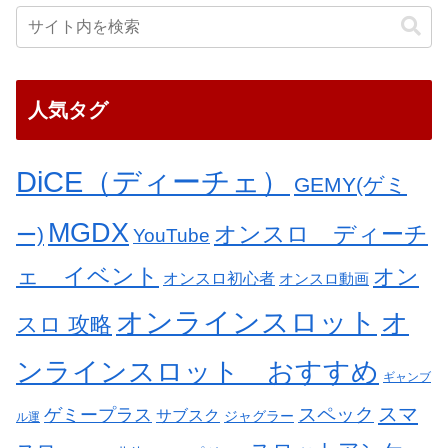
人気タグ
DiCE（ディーチェ）
GEMY(ゲミ
MGDX
オンスロ ディーチ
ー)
YouTube
ェ イベント
オン
オンスロ初心者
オンスロ動画
オンラインスロット
オ
スロ 攻略
ンラインスロット おすすめ
ギャンブ
スペック
スマ
ゲミープラス
サブスク
ジャグラー
ル運