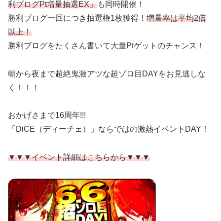
利ブログPt増量抽選EX」
も同時開催！
勝利ブログ一回につき抽選権1枚獲得！
増量率は平均2倍
以上！
勝利ブログをたくさん書いて大量Ptゲットのチャンス！
朝から夜まで超絶鬼激アツな超ゾロ目DAYをお見逃しな
く！！！
おかげさまで16周年!!!
「DiCE（ディーチェ）」ならではの激熱イベントDAY！
▼▼▼イベント詳細はこちらから▼▼▼