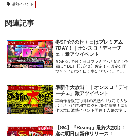
激熱イベント
関連記事
冬SP☆7の付く日はプレミアム
DiCE（イベント情報）
7DAY！｜オンスロ「ディーチ
ェ」激アツイベント
冬SP☆7の付く日はプレミアム7DAY！今
回は全BET【設定６】確定！＜設定公開
つき＞７のつく日！冬SPということ
で・・＜設定公開つき＞のプレミアム
7DAY開催！今回のプレミアム7DAYは各
セット7機種ずつご用意！お好きな機種で
準新作大放出！｜オンスロ「ディ
DiCE（イベント情報）
プレイ可能！...
ーチェ」激アツイベント
準新作を設定1排除の激熱ALL設定で大放
出！さらに勝利ブログPt2倍に増量！準新
作大放出激熱イベント開催！人気の準新
作を設定1排除の激熱ALL設定で大放出！
04時から6機種×4セット！全BET対象で
大量獲得の期待大！！！各セット6時間！
【8/4】『Rising』最終大放出！
DiCE（イベント情報）
6機...
遂に明日は新作リリース！