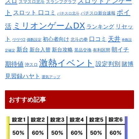
スロットアンケー
スロ
スマスロ北斗
スランプグラフ
ト
ポイ
スロット 口コミ
パチスロ新台速報
パチスロ北斗
ミリオンゲームDX
活
リセッ
ランキング
天井
ト
口コミ
初心者向け
北斗の拳
ヴヴヴ2
偶数設定
奇数設
新台
朝イチ
新台入替
新台攻略
景品交換
有利区間
定確定
激熱イベント
期待値
設定判別
賭博
沖スロ
見習録ハヤト
運気アップ
おすすめ記事