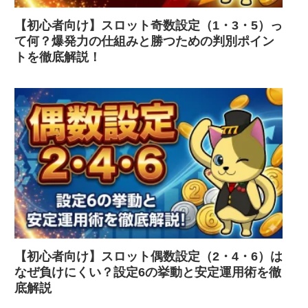
【初心者向け】スロット奇数設定（1・3・5）っ
て何？爆発力の仕組みと勝つための判別ポイン
トを徹底解説！
【初心者向け】スロット偶数設定（2・4・6）は
なぜ負けにくい？設定6の挙動と安定運用術を徹
底解説