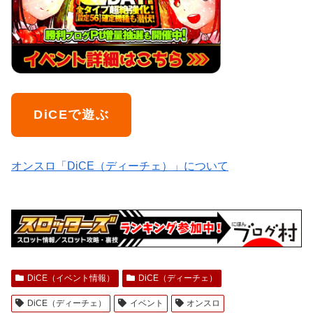
DiCEで遊ぶ
オンスロ「DiCE（ディーチェ）」について
DiCE（イベント情報）
DiCE（ディーチェ）
DiCE（ディーチェ）
イベント
オンスロ