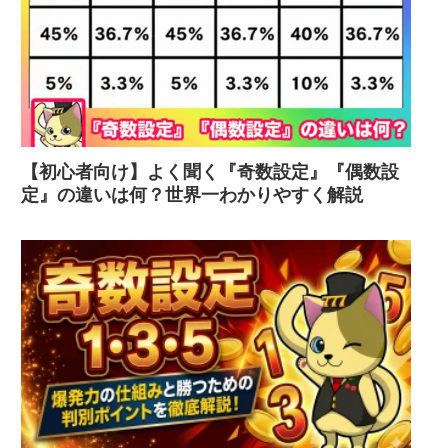
【初心者向け】よく聞く『奇数設定』『偶数設
定』の違いは何？世界一わかりやすく解説