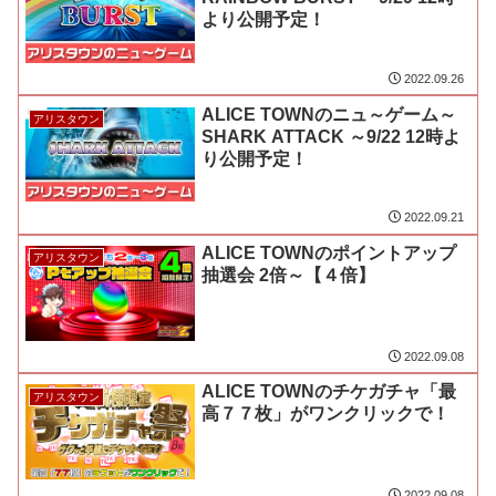
より公開予定！
2022.09.26
ALICE TOWNのニュ～ゲーム～
アリスタウン
SHARK ATTACK ～9/22 12時よ
り公開予定！
2022.09.21
ALICE TOWNのポイントアップ
アリスタウン
抽選会 2倍～【４倍】
2022.09.08
ALICE TOWNのチケガチャ「最
アリスタウン
高７７枚」がワンクリックで！
2022.09.08