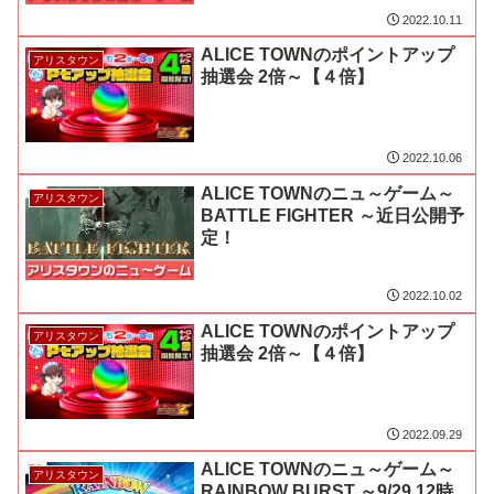
2022.10.11
ALICE TOWNのポイントアップ
アリスタウン
抽選会 2倍～【４倍】
2022.10.06
ALICE TOWNのニュ～ゲーム～
アリスタウン
BATTLE FIGHTER ～近日公開予
定！
2022.10.02
ALICE TOWNのポイントアップ
アリスタウン
抽選会 2倍～【４倍】
2022.09.29
ALICE TOWNのニュ～ゲーム～
アリスタウン
RAINBOW BURST ～9/29 12時