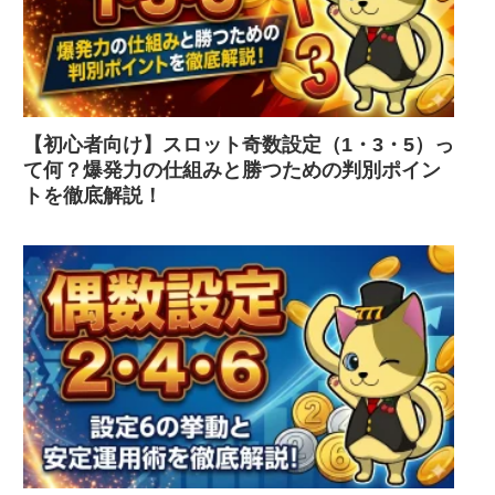
【初心者向け】スロット奇数設定（1・3・5）っ
て何？爆発力の仕組みと勝つための判別ポイン
トを徹底解説！