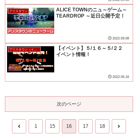
ALICE TOWNのニュ～ゲーム～
アリスタウン
TEARDROP ～近日公開予定！
2022.09.08
【イベント】５/１６～５/２２
アリスタウン（イベント情報）
イベント情報！
2022.05.16
次のページ
前
次
1
15
16
17
18