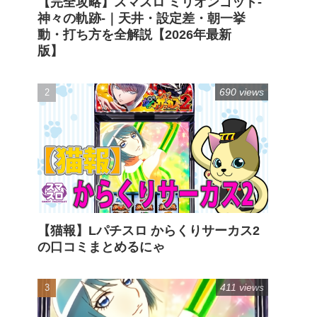
【完全攻略】スマスロ ミリオンゴッド-
神々の軌跡-｜天井・設定差・朝一挙
動・打ち方を全解説【2026年最新
版】
690 views
【猫報】Lパチスロ からくりサーカス2
の口コミまとめるにゃ
411 views