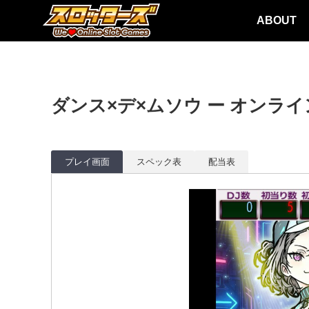
ABOUT
ダンス×デ×ムソウ ー オンラ
プレイ画面
スペック表
配当表