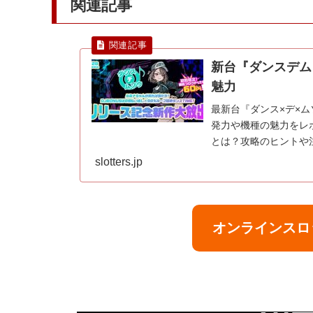
関連記事
新台『ダンスデム
魅力
最新台『ダンス×デ×
発力や機種の魅力をレ
とは？攻略のヒントや
内容です！
slotters.jp
オンラインスロ