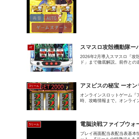
スマスロ攻殻機動隊ー
AT
2026年2月導入スマスロ『
ド」まで徹底解説。前作との
アヌビスの秘宝 ーオ
3リール
オンラインスロットゲーム『ア
時、攻略情報まで。オンライ
電脳決戦ファイブウォ
5リール
プレイ画面配当表配当表基本情