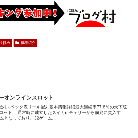
り軽め
機種紹介
 ーオンラインスロット
列スペック表リール配列基本情報詳細最大継続率77.8％の天下統
スロット。 通常時に成立したスイカorチェリーから前兆に突入す
ームとなっており、32ゲーム...