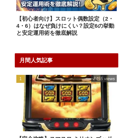
【初心者向け】スロット偶数設定（2・
4・6）はなぜ負けにくい？設定6の挙動
と安定運用術を徹底解説
月間人気記事
2455 views