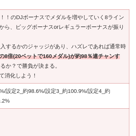
！！のDJボーナスでメダルを増やしていく8ライン
から、ビッグボーナスorレギュラーボーナスが振り
突入するかのジャッジがあり、ハズレであれば通常時
の8倍(20ベットで160メダル)が約98％連チャンす
来るか？で勝負が決まる。
て消化しよう！
設定2_約98.6%/設定3_約100.9%/設定4_約
.2%