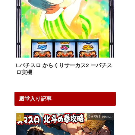
Lパチスロ からくりサーカス2 ーパチス
ロ実機
殿堂入り記事
15651 views