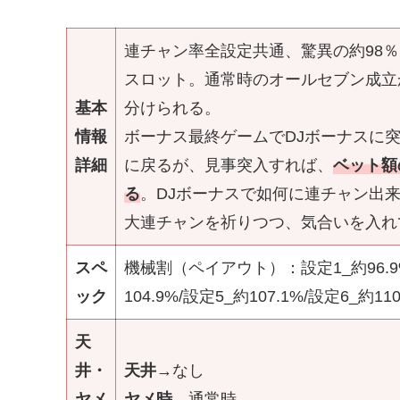
連チャン率全設定共通、驚異の約98％
スロット。通常時のオールセブン成立
基本
分けられる。
情報
ボーナス最終ゲームでDJボーナスに
詳細
に戻るが、見事突入すれば、
ベット額
る
。DJボーナスで如何に連チャン出
大連チャンを祈りつつ、気合いを入れ
スペ
機械割（ペイアウト）：設定1_約96.9%/
ック
104.9%/設定5_約107.1%/設定6_約110
天
井・
天井
→なし
ヤメ
ヤメ時
→通常時。