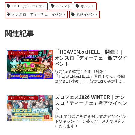
DiCE（ディーチェ）
イベント
オンスロ
オンスロ ディーチェ イベント
激熱イベント
関連記事
「HEAVEN.or.HELL」開催！｜
DiCE（イベント情報）
オンスロ「ディーチェ」激アツイ
ベント
設定1or６確定！全BET対象！
「HEAVEN.or.HELL」開催！なんと今回
は全BET対象！！【設定1or６確定】3時
間×5回の合計18時間開催！1セット3時間
なので【設定６】をプレイできる可能性
が広がる！！さらに各セット3機種ずつな
スロフェス2026 WINTER｜オン
DiCE（イベント情報）
の...
スロ「ディーチェ」激アツイベン
ト
DiCEでは寒さを吹き飛ばす激アツイベン
トやキャンペーン盛りだくさんでお迎え
いたします！