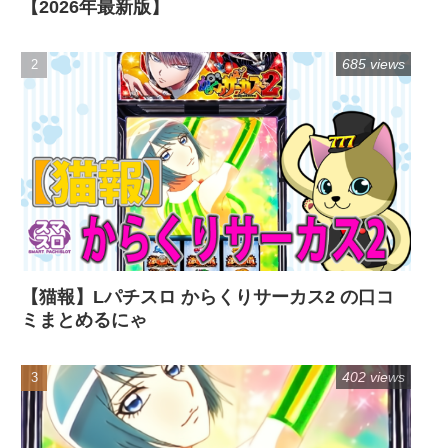
【2026年最新版】
685 views
【猫報】Lパチスロ からくりサーカス2 の口コ
ミまとめるにゃ
402 views