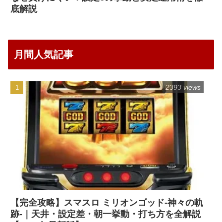
底解説
月間人気記事
2393 views
【完全攻略】スマスロ ミリオンゴッド-神々の軌
跡-｜天井・設定差・朝一挙動・打ち方を全解説