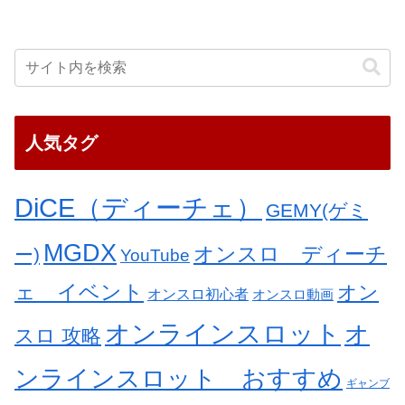
人気タグ
DiCE（ディーチェ）
GEMY(ゲミ
MGDX
オンスロ ディーチ
ー)
YouTube
ェ イベント
オン
オンスロ初心者
オンスロ動画
オンラインスロット
オ
スロ 攻略
ンラインスロット おすすめ
ギャンブ