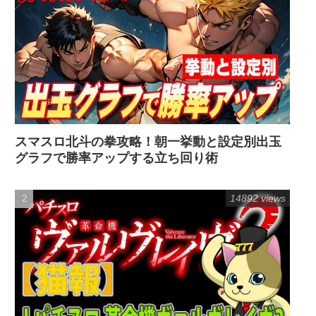
スマスロ北斗の拳攻略！朝一挙動と設定別出玉
グラフで勝率アップする立ち回り術
14892 views