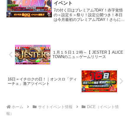
イベント
7の付く日はプレミアム7DAY！赤字覚悟
の＜設定６＞祭り！設定公開つき！本日
は今月最初のプレミアム7DAY！さらに
「真夏の激アツ☆スロフェス2024」も開
催中でスペシャルなプレミアム7DAY！
【設定６】がなんと2時間x7機種の合計14
時間打...
１月１５日１２時～【 JESTER 】ALICE
TOWNのニュ～ゲームリリース
16日＝イチロクの日！｜オンスロ「ディ
ーチェ」激アツイベント
ホーム
サイトイベント情報
DiCE（イベント情
報）