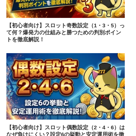
【初心者向け】スロット奇数設定（1・3・5）っ
て何？爆発力の仕組みと勝つための判別ポイン
トを徹底解説！
【初心者向け】スロット偶数設定（2・4・6）は
なぜ負けにくい？設定6の挙動と安定運用術を徹