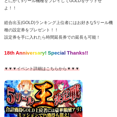
とにかく5リール機種をプレイしてGOLDをゲットせ
よ！！
総合出玉(GOLD)ランキング上位者にはお好きな5リール機
種の設定券をプレゼント！！
設定券を手に入れたら時間延長券での延長も可能！
18th Anniversary! Special Thanks!!
▼▼▼イベント詳細はこちらから▼▼▼