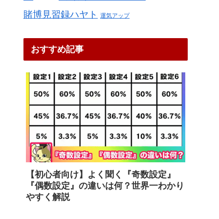
賭博見習録ハヤト
運気アップ
おすすめ記事
【初心者向け】よく聞く『奇数設定』
『偶数設定』の違いは何？世界一わかり
やすく解説