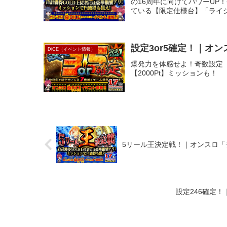
の16周年に向けてパワーUP
ている【限定仕様台】「ライジ
設定3or5確定！｜オ
DiCE（イベント情報）
爆発力を体感せよ！奇数設定【
【2000Pt】ミッションも！
5リール王決定戦！｜オンスロ「
設定246確定