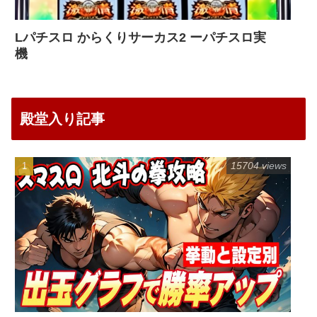
Lパチスロ からくりサーカス2 ーパチスロ実
機
殿堂入り記事
15704 views