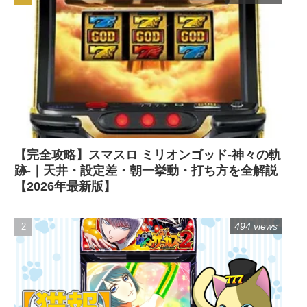
【完全攻略】スマスロ ミリオンゴッド-神々の軌
跡-｜天井・設定差・朝一挙動・打ち方を全解説
【2026年最新版】
494 views