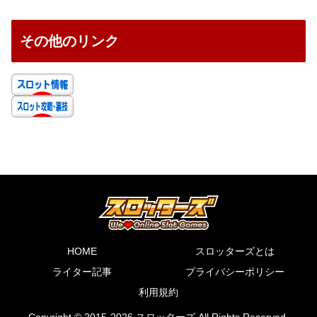
その他のリンク
HOME
スロッターズとは
ライター記事
プライバシーポリシー
利用規約
Copyright © 2015-2026 スロッターズ All Rights Reserved.