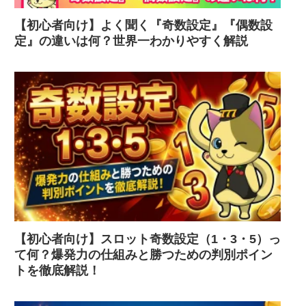
【初心者向け】よく聞く『奇数設定』『偶数設
定』の違いは何？世界一わかりやすく解説
【初心者向け】スロット奇数設定（1・3・5）っ
て何？爆発力の仕組みと勝つための判別ポイン
トを徹底解説！