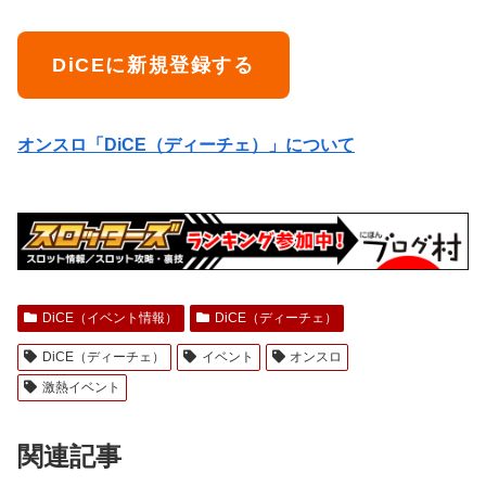
DiCEに新規登録する
オンスロ「DiCE（ディーチェ）」について
DiCE（イベント情報）
DiCE（ディーチェ）
DiCE（ディーチェ）
イベント
オンスロ
激熱イベント
関連記事