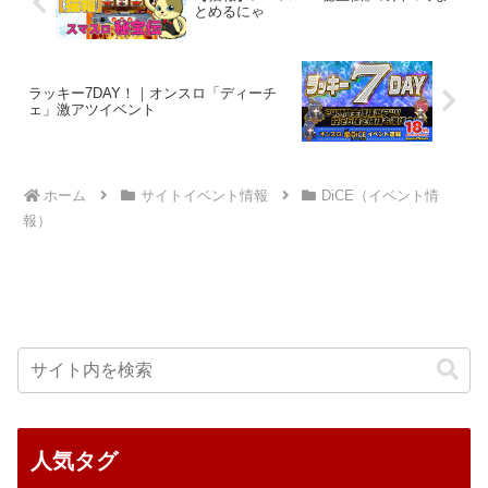
とめるにゃ
ラッキー7DAY！｜オンスロ「ディーチ
ェ」激アツイベント
ホーム
サイトイベント情報
DiCE（イベント情
報）
人気タグ