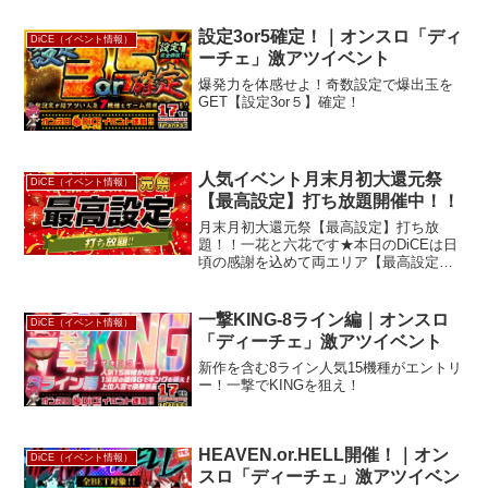
設定3or5確定！｜オンスロ「ディ
DiCE（イベント情報）
ーチェ」激アツイベント
爆発力を体感せよ！奇数設定で爆出玉を
GET【設定3or５】確定！
人気イベント月末月初大還元祭
DiCE（イベント情報）
【最高設定】打ち放題開催中！！
月末月初大還元祭【最高設定】打ち放
題！！一花と六花です★本日のDiCEは日
頃の感謝を込めて両エリア【最高設定】
打ち放題開催！Ptエリア10機種・Tkエリ
ア10機種の合計20機種が【最高設定】で
打ち放題(ﾟ∀ﾟ)‥…━━━★゜+.*・‥…
一撃KING-8ライン編｜オンスロ
DiCE（イベント情報）
━━...
「ディーチェ」激アツイベント
新作を含む8ライン人気15機種がエントリ
ー！一撃でKINGを狙え！
HEAVEN.or.HELL開催！｜オン
DiCE（イベント情報）
スロ「ディーチェ」激アツイベン