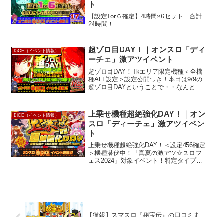
ト
【設定1or６確定】4時間×6セット＝合計
24時間！
超ゾロ目DAY！｜オンスロ「ディ
DiCE（イベント情報）
ーチェ」激アツイベント
超ゾロ目DAY！Tkエリア限定機種＜全機
種ALL設定＞設定公開つき！本日は9/9の
超ゾロ目DAYということで・・なんと！
チケットエリア限定機種全機種ALL設
定！！さらに！300回転以上回して清算す
ると設定公開！！4時間×6セット合計24
上乗せ機種超絶強化DAY！｜オン
DiCE（イベント情報）
時間...
スロ「ディーチェ」激アツイベン
ト
上乗せ機種超絶強化DAY！＜設定456確定
＞機種潜伏中！「真夏の激アツ☆スロフ
ェス2024」対象イベント！特定タイプの
ゲーム超絶強化DAY開催！本日は大量上
乗せして終わらないボーナスで大量メダ
ルを獲得出来る8機種がエントリー！今回
は6時間×...
【猫報】スマスロ『秘宝伝』の口コミま