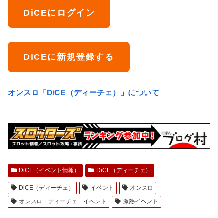
DiCEにログイン
DiCEに新規登録する
オンスロ「DiCE（ディーチェ）」について
DiCE（イベント情報）
DiCE（ディーチェ）
DiCE（ディーチェ）
イベント
オンスロ
オンスロ ディーチェ イベント
激熱イベント