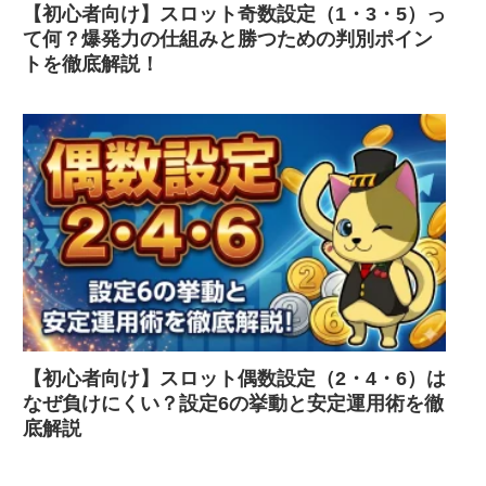
【初心者向け】スロット奇数設定（1・3・5）っ
て何？爆発力の仕組みと勝つための判別ポイン
トを徹底解説！
【初心者向け】スロット偶数設定（2・4・6）は
なぜ負けにくい？設定6の挙動と安定運用術を徹
底解説