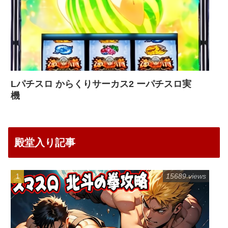
Lパチスロ からくりサーカス2 ーパチスロ実
機
殿堂入り記事
15689 views