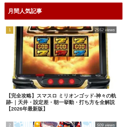
月間人気記事
2552 views
【完全攻略】スマスロ ミリオンゴッド-神々の軌
跡-｜天井・設定差・朝一挙動・打ち方を全解説
【2026年最新版】
509 views