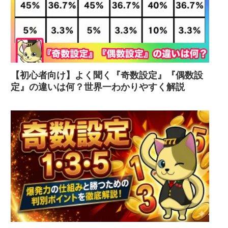
【初心者向け】よく聞く『奇数設定』『偶数設
定』の違いは何？世界一わかりやすく解説