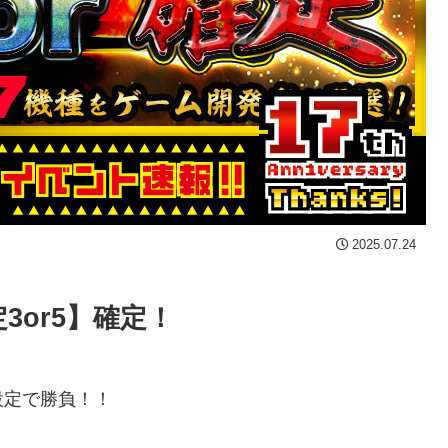
2025.07.24
3or5】確定！
設定で勝負！！