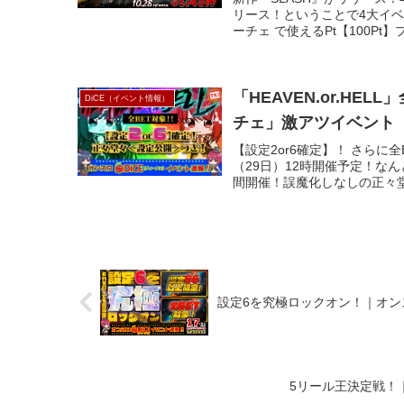
リース！ということで4大イベン
ーチェ で使えるPt【100Pt】プ
「HEAVEN.or.H
DiCE（イベント情報）
チェ」激アツイベント
【設定2or6確定】！ さらに全
（29日）12時開催予定！なん
間開催！誤魔化しなしの正々堂
設定6を究極ロックオン！｜オ
5リール王決定戦！