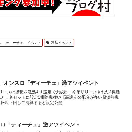
ロ ディーチェ イベント
激熱イベント
4｜オンスロ「ディーチェ」激アツイベント
リリースの機種を激熱ALL設定で大放出！今年リリースされた8機種
んと！各セットに設定1排除機種や【高設定の配分が多い超激熱機
転以上回して清算すると設定公開...
スロ「ディーチェ」激アツイベント