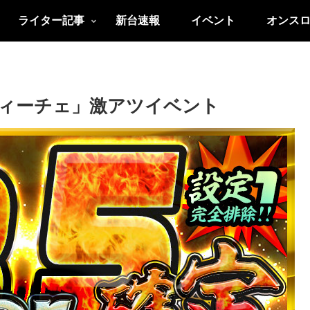
ライター記事
新台速報
イベント
オンス
ディーチェ」激アツイベント