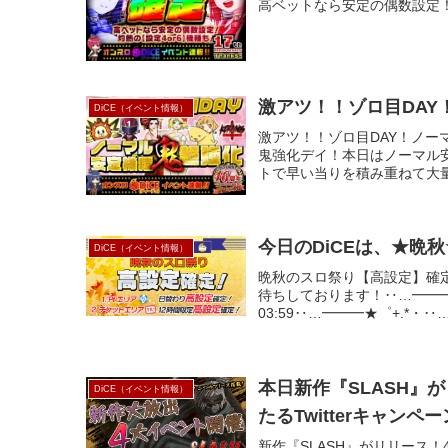
高ベットなら安定の偶数設定！
激アツ！！ゾロ目DA
DiCE（イベント情報）
激アツ！！ゾロ目DAY！ノー
鬼強化デイ！本日はノーマル
トで早い当りを積み重ねて大量
今日のDiCEは、★晩
DiCE（イベント情報）
晩秋のスロ祭り【高設定】確
待ちしております！‥…━━━★゜
03:59‥…━━━★゜+.*・‥
本日新作『SLASH』
DiCE（イベント情報）
たるTwitterキャンペー
新作『SLASH』がリリース！