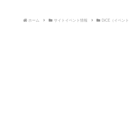
ホーム
サイトイベント情報
DiCE（イベン