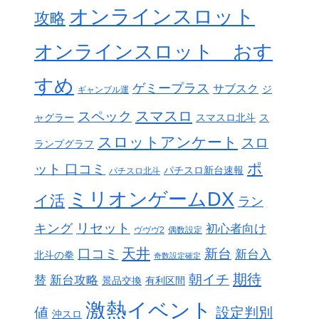
オンラインスロット
攻略
オンラインスロット おす
すめ
ゲミープラス
サブスク
ジ
ギャンブル運
スペック
スマスロ
ャグラー
スマスロ北斗
ス
スロットアンケート
スロ
ランプグラフ
ポ
ット 口コミ
パチスロ新台速報
パチスロ北斗
ミリオンゲームDX
イ活
ラン
リセット
キング
初心者向け
ヴヴヴ2
偶数設定
天井
口コミ
新台
新台入
北斗の拳
奇数設定確定
期待
朝イチ
替
新台攻略
景品交換
有利区間
激熱イベント
値
設定判別
沖スロ