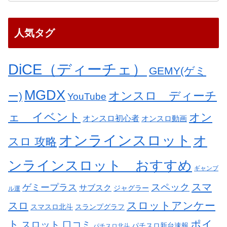
人気タグ
DiCE（ディーチェ）
GEMY(ゲミ
MGDX
オンスロ ディーチ
ー)
YouTube
ェ イベント
オン
オンスロ初心者
オンスロ動画
オンラインスロット
オ
スロ 攻略
ンラインスロット おすすめ
ギャンブ
スペック
スマ
ゲミープラス
サブスク
ジャグラー
ル運
スロットアンケー
スロ
スマスロ北斗
スランプグラフ
ト
ポイ
スロット 口コミ
パチスロ新台速報
パチスロ北斗