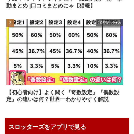
動まとめ |口コミまとめにゃ【猫報】
10586 views
【初心者向け】よく聞く『奇数設定』『偶数設
定』の違いは何？世界一わかりやすく解説
スロッターズをアプリで見る