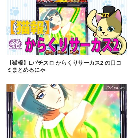
【猫報】Lパチスロ からくりサーカス2 の口コ
ミまとめるにゃ
428 views