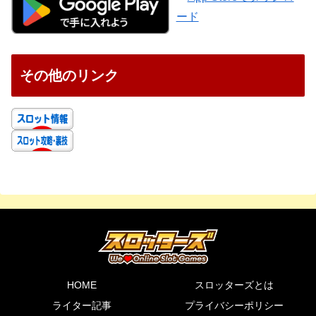
その他のリンク
HOME
スロッターズとは
ライター記事
プライバシーポリシー