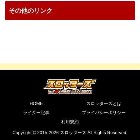
その他のリンク
HOME
スロッターズとは
ライター記事
プライバシーポリシー
利用規約
Copyright © 2015-2026 スロッターズ All Rights Reserved.