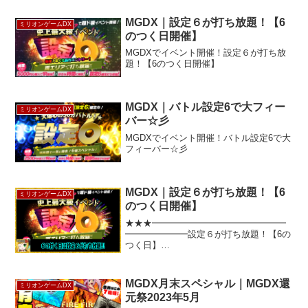
MGDX｜設定６が打ち放題！【6
ミリオンゲームDX
のつく日開催】
MGDXでイベント開催！設定６が打ち放
題！【6のつく日開催】
MGDX｜バトル設定6で大フィー
ミリオンゲームDX
バー☆彡
MGDXでイベント開催！バトル設定6で大
フィーバー☆彡
MGDX｜設定６が打ち放題！【6
ミリオンゲームDX
のつく日開催】
★★★━━━━━━━━━━━━━━━
━━━━━━━設定６が打ち放題！【6の
つく日】
━━━━━━━━━━━━━━━━━━
━━━━★★★超ド級のスペシャルイベ
ントDAY！6のつく日は設定６が打ち放
MGDX月末スペシャル｜MGDX還
ミリオンゲームDX
題！※ブラウザはベータ版を除く最新版
元祭2023年5月
のご利用を推...