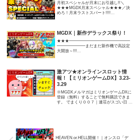
月初スペシャルが月末にお引越し!!＼
★★★MGDX月末スペシャル★★★／決
めろ！月末ラストスパート!!!!
☆☆☆☆☆☆今月の人気機種☆TOP７☆
が超～激熱!!!設定5,6や設定確定している
激熱機種も！！☆本日限定☆本日は人気
イベントチケガチ...
MGDX｜新作デラックス祭り！
ミリオンゲームDX
★★★━━━━━━━━━━━━━━━
━━━━━━━まだまだ新作機で高設定
大開放～!!!
━━━━━━━━━━━━━━━━━━
━━━━★★★まだまだ新作！！パワー
全開の夢の狂演!!!＼～新作デラックス祭
り～／両エリア激熱設定・大開放・大放
激アツ★オンラインスロット情
ミリオンゲームDX
出いた...
報！【ミリオンゲームDX】3.23-
3.29
※MGDXメルマガはミリオンゲームDXに
登録（無料）することで無料購読できま
す。 でまくり００７｜連荘がスゴい日 バ
トルフィーバー｜５スロ祭 SUPER
FUJIKO DAY｜爆走コロシアム2020 バ
トルエリア奇数設定｜頂上VS対決 幸福...
HEAVEN.or.HELL開催！｜オンスロ「デ