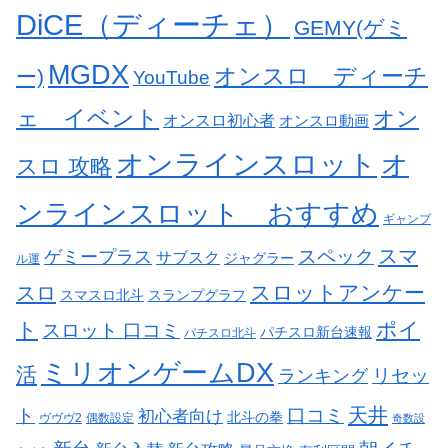
DiCE（ディーチェ）
GEMY(ゲミ
MGDX
オンスロ ディーチ
ー)
YouTube
ェ イベント
オン
オンスロ初心者
オンスロ動画
オンラインスロット
オ
スロ 攻略
ンラインスロット おすすめ
ギャンブ
スペック
スマ
ゲミープラス
サブスク
ジャグラー
ル運
スロットアンケー
スロ
スマスロ北斗
スランプグラフ
ト
ポイ
スロット 口コミ
パチスロ新台速報
パチスロ北斗
ミリオンゲームDX
活
リセッ
ランキング
天井
ト
口コミ
初心者向け
北斗の拳
ヴヴヴ2
偶数設定
奇数設