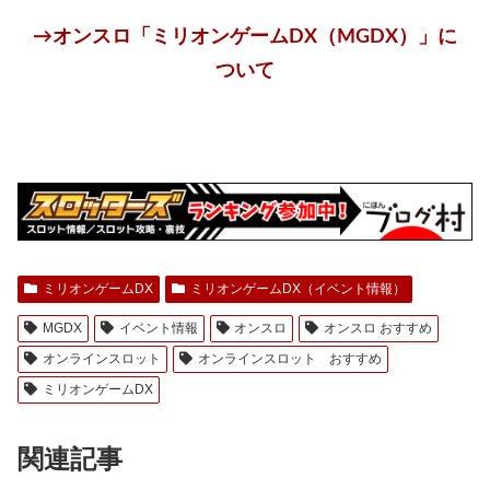
→オンスロ「ミリオンゲームDX（MGDX）」に
ついて
ミリオンゲームDX
ミリオンゲームDX（イベント情報）
MGDX
イベント情報
オンスロ
オンスロ おすすめ
オンラインスロット
オンラインスロット おすすめ
ミリオンゲームDX
関連記事