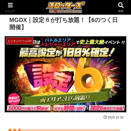
メニュー
検索
MGDX｜設定６が打ち放題！【6のつく日
開催】
ミリオンゲームDX
2025.10.16
★★★━━━━━━━━━━━━━━━━━━━━━