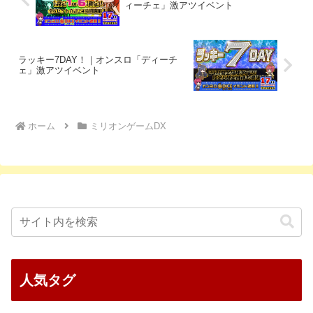
ィーチェ」激アツイベント
ラッキー7DAY！｜オンスロ「ディーチ
ェ」激アツイベント
ホーム
ミリオンゲームDX
人気タグ