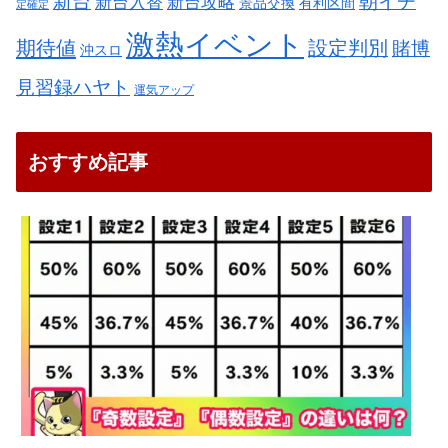
新台
朝イチ
新台入替
新台攻略
景品交換
有利区間
定確定
激熱イベント
期待値
設定判別
賭博
沖スロ
見習録ハヤト
運気アップ
おすすめ記事