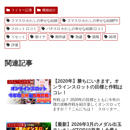
ライター記事
機種紹介
スマスロ わたしの幸せな結婚
スマスロ わたしの幸せな結婚PV
スロット 口コミ
パチスロ わたしの幸せな結婚 口コミ
リセット
朝イチ
期待値
熱盛
猫報
純増
評価
関連記事
【2020年】勝ちにいきます。オ
コラム・つぶやき
ンラインスロットの目標と作戦は
コレ！
作戦 は？ 2020年の目標とともに今年の
僕の攻略作戦を紹介楽しくオンスロって
ますか！？こんにちは！ スロッターズ
管理人のうっちーです。何書こうかなと
思っていたんですが、2020年と新たな年
を迎え、今年はオンスロをプレイするに
【最新】2026年3月のメダル出玉
ライター記事
あたって目標を...