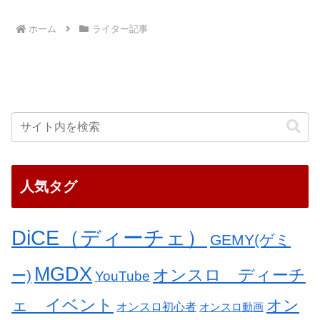
ホーム
ライター記事
人気タグ
DiCE（ディーチェ）
GEMY(ゲミ
MGDX
オンスロ ディーチ
ー)
YouTube
ェ イベント
オン
オンスロ初心者
オンスロ動画