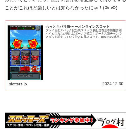
ことがこれほど楽しいとは知らなかったにゃ！(ΦωΦ)
もっとキバリヨ〜 ーオンラインスロット
プレイ画面スペック配当表スペック表配当表基本情報詳細
ハイビスカスが光ればボーナス確定！ボーナス連チャンで
メダルを増やしていく沖スロ風スロット。BIG:REG比率は
6.65:3.35と、BIG偏向型の仕様だ。ボーナス終了後は必ず
「神キバリヨ～...
2024.12.30
slotters.jp