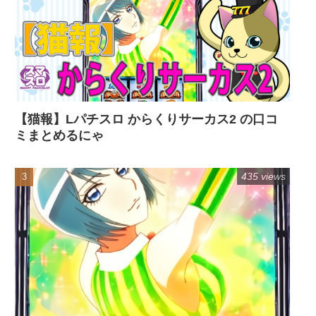
【猫報】Lパチスロ からくりサーカス2 の口コ
ミまとめるにゃ
435 views