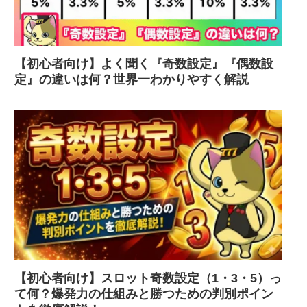
【初心者向け】よく聞く『奇数設定』『偶数設
定』の違いは何？世界一わかりやすく解説
【初心者向け】スロット奇数設定（1・3・5）っ
て何？爆発力の仕組みと勝つための判別ポイン