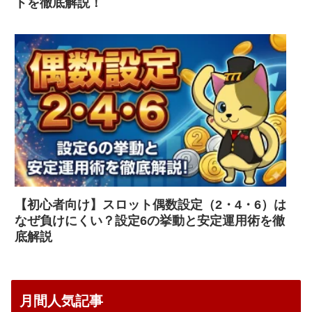
トを徹底解説！
【初心者向け】スロット偶数設定（2・4・6）は
なぜ負けにくい？設定6の挙動と安定運用術を徹
底解説
月間人気記事