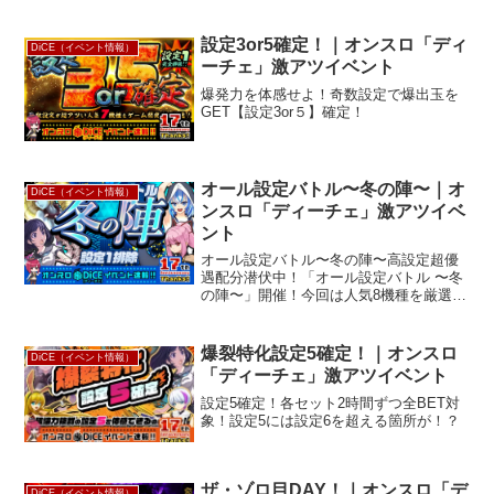
設定3or5確定！｜オンスロ「ディ
DiCE（イベント情報）
ーチェ」激アツイベント
爆発力を体感せよ！奇数設定で爆出玉を
GET【設定3or５】確定！
オール設定バトル〜冬の陣〜｜オ
DiCE（イベント情報）
ンスロ「ディーチェ」激アツイベ
ント
オール設定バトル〜冬の陣〜高設定超優
遇配分潜伏中！「オール設定バトル 〜冬
の陣〜」開催！今回は人気8機種を厳選！
人気機種が設定1排除のオール設定で24時
間プレイできる激熱イベント！対象機種
には必ず設定2以上の全ての設定を投入！
爆裂特化設定5確定！｜オンスロ
DiCE（イベント情報）
さらに全BET...
「ディーチェ」激アツイベント
設定5確定！各セット2時間ずつ全BET対
象！設定5には設定6を超える箇所が！？
ザ・ゾロ目DAY！｜オンスロ「デ
DiCE（イベント情報）