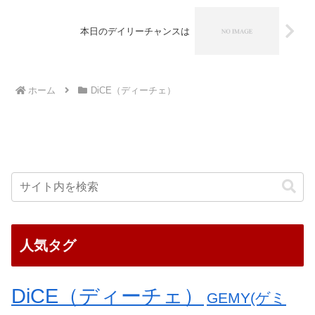
本日のデイリーチャンスは
ホーム
DiCE（ディーチェ）
人気タグ
DiCE（ディーチェ）
GEMY(ゲミ