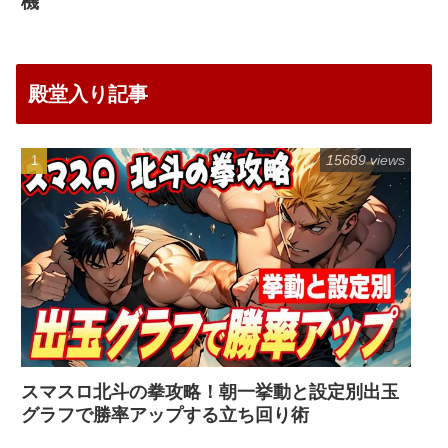
機
殿堂入り記事
15689 views
スマスロ北斗の拳攻略！朝一挙動と設定別出玉
グラフで勝率アップする立ち回り術