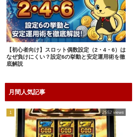
【初心者向け】スロット偶数設定（2・4・6）は
なぜ負けにくい？設定6の挙動と安定運用術を徹
底解説
月間人気記事
2552 views