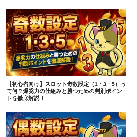
【初心者向け】スロット奇数設定（1・3・5）っ
て何？爆発力の仕組みと勝つための判別ポイン
トを徹底解説！