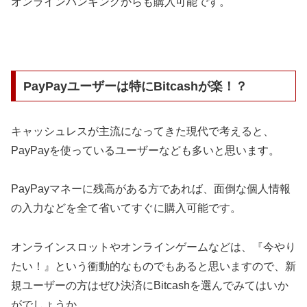
オンラインバンキングからも購入可能です。
PayPayユーザーは特にBitcashが楽！？
キャッシュレスが主流になってきた現代で考えると、
PayPayを使っているユーザーなども多いと思います。
PayPayマネーに残高がある方であれば、面倒な個人情報
の入力などを全て省いてすぐに購入可能です。
オンラインスロットやオンラインゲームなどは、『今やり
たい！』という衝動的なものでもあると思いますので、新
規ユーザーの方はぜひ決済にBitcashを選んでみてはいか
がでしょうか。