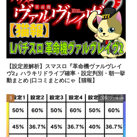
【設定差解析】スマスロ『革命機ヴァルヴレイ
ヴ2』ハラキリドライブ確率・設定判別・朝一挙
動まとめ |口コミまとめにゃ【猫報】
10589 views