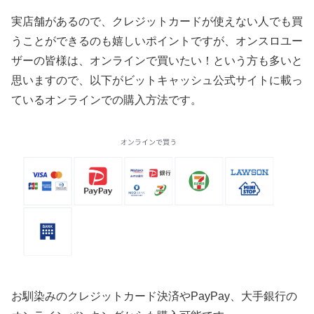
実店舗があるので、クレジットカードが使えない人でも買
うことができるのも嬉しいポイントですが、オンスロユー
ザーの皆様は、オンラインで買いたい！という方も多いと
思いますので、以下がビットキャッシュ公式サイトに載っ
ているオンラインでの購入方法です。
お馴染みのクレジットカード決済やPayPay、大手銀行の