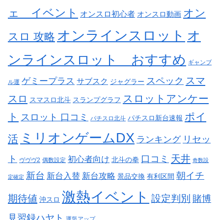
ェ イベント
オン
オンスロ初心者
オンスロ動画
オンラインスロット
オ
スロ 攻略
ンラインスロット おすすめ
ギャンブ
スペック
スマ
ゲミープラス
サブスク
ジャグラー
ル運
スロットアンケー
スロ
スマスロ北斗
スランプグラフ
ト
ポイ
スロット 口コミ
パチスロ新台速報
パチスロ北斗
ミリオンゲームDX
活
リセッ
ランキング
天井
ト
口コミ
初心者向け
北斗の拳
ヴヴヴ2
偶数設定
奇数設
新台
朝イチ
新台入替
新台攻略
景品交換
有利区間
定確定
激熱イベント
期待値
設定判別
賭博
沖スロ
見習録ハヤト
運気アップ