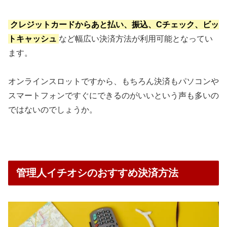
クレジットカードからあと払い、振込、Cチェック、ビッ
トキャッシュ
など幅広い決済方法が利用可能となってい
ます。
オンラインスロットですから、もちろん決済もパソコンや
スマートフォンですぐにできるのがいいという声も多いの
ではないのでしょうか。
管理人イチオシのおすすめ決済方法