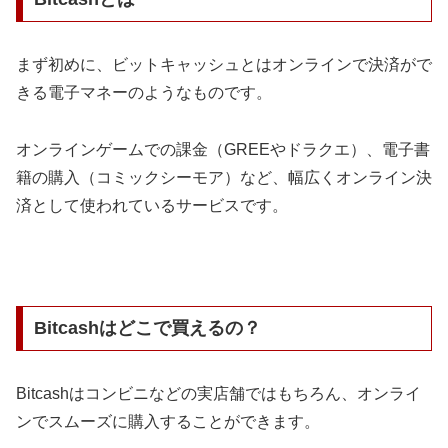
まず初めに、ビットキャッシュとはオンラインで決済がで
きる電子マネーのようなものです。
オンラインゲームでの課金（GREEやドラクエ）、電子書
籍の購入（コミックシーモア）など、幅広くオンライン決
済として使われているサービスです。
Bitcashはどこで買えるの？
Bitcashはコンビニなどの実店舗ではもちろん、オンライ
ンでスムーズに購入することができます。