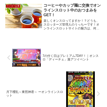
打つか逃げるかの判断材料をまとめま
す。
コーヒーやカップ麺に交換でオン
ライター記事
ラインスロット中のおつまみを
GET！
楽しくオンスロってますか！？どうも、
スロッターズ管理人のうっちーです！オ
ンラインスロットサイトの魅力は、何と
言ってもゲームで稼いだ仮想通貨（サイ
ト内通称GOLD）を景品に交換できるこ
と！「だいぶGOLDも貯まってきたし何
に交換しようかな〜」...
7の付く日はプレミアム7DAY！｜オンス
ロ「ディーチェ」激アツイベント
月下櫻乱～東照神君～ ーオンラインスロ
ット