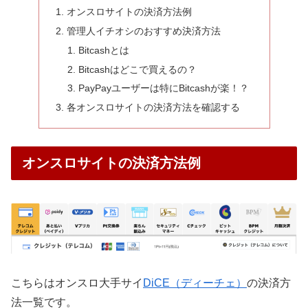
オンスロサイトの決済方法例
管理人イチオシのおすすめ決済方法
Bitcashとは
Bitcashはどこで買えるの？
PayPayユーザーは特にBitcashが楽！？
各オンスロサイトの決済方法を確認する
オンスロサイトの決済方法例
こちらはオンスロ大手サイ
DiCE（ディーチェ）
の決済方
法一覧です。