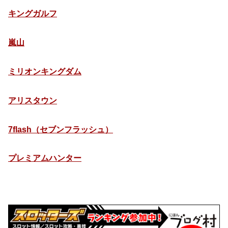
キングガルフ
嵐山
ミリオンキングダム
アリスタウン
7flash（セブンフラッシュ）
プレミアムハンター