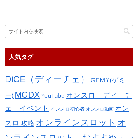
人気タグ
DiCE（ディーチェ）
GEMY(ゲミ
MGDX
オンスロ ディーチ
ー)
YouTube
ェ イベント
オン
オンスロ初心者
オンスロ動画
オンラインスロット
オ
スロ 攻略
ンラインスロット おすすめ