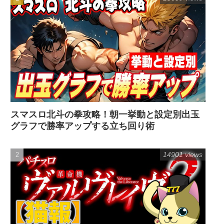
スマスロ北斗の拳攻略！朝一挙動と設定別出玉
グラフで勝率アップする立ち回り術
14901 views