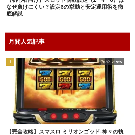
なぜ負けにくい？設定6の挙動と安定運用術を徹
底解説
月間人気記事
2552 views
【完全攻略】スマスロ ミリオンゴッド-神々の軌