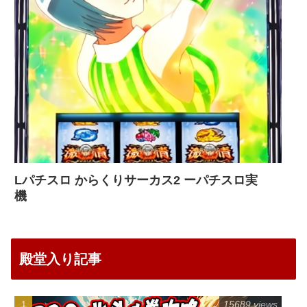
Lパチスロ からくりサーカス2 ーパチスロ実
機
殿堂入り記事
15689 views