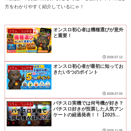
方をわかりやすく紹介しているにゃ！
オンスロ初心者は機種選びが意外
コラム・つぶやき
と重要！
2026.07.12
オンスロ初心者が最初に知ってお
コラム・つぶやき
きたい5つのポイント
2026.07.03
パチスロ実機では何号機が好き？
コラム・つぶやき
パチスロ好きが投票した人気アン
ケートの経過発表！！【2025年
最新】
2025.11.05