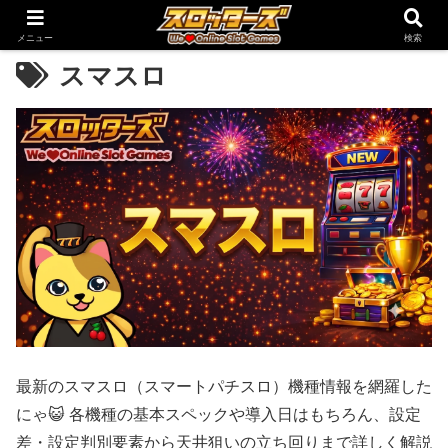
メニュー
検索
スマスロ
最新のスマスロ（スマートパチスロ）機種情報を網羅した
にゃ😺 各機種の基本スペックや導入日はもちろん、設定
差・設定判別要素から天井狙いの立ち回りまで詳しく解説