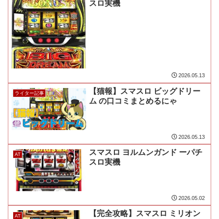
スロ実機
2026.05.13
【猫報】スマスロ ビッグドリー
ライター記事
ム の口コミまとめるにゃ
2026.05.13
スマスロ ヨルムンガンド ーパチ
AT
スロ実機
2026.05.02
【完全攻略】スマスロ ミリオン
AT