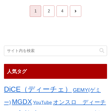
次
1
2
4
へ
人気タグ
DiCE（ディーチェ）
GEMY(ゲミ
MGDX
オンスロ ディーチ
ー)
YouTube