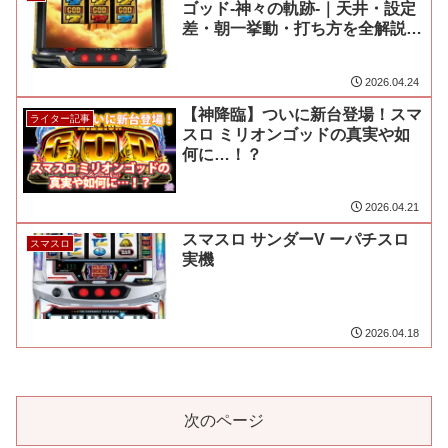
ゴッド-神々の軌跡-｜天井・設定
差・朝一挙動・打ち方を全解説
【2026年最新版】
2026.04.24
【神降臨】ついに新台登場！スマ
ライター記事
スロ ミリオンゴッドの真実や如
何に…！？
2026.04.21
スマスロ サンダーV ーパチスロ
スマスロ
実機
2026.04.18
次のページ