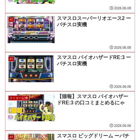
2026.06.08
スマスロスーパーリオエース2 ー
AT
パチスロ実機
2026.06.08
スマスロ バイオハザードRE:3 ー
AT
パチスロ実機
2026.06.06
【猫報】スマスロ バイオハザー
ライター記事
ドRE:3 の口コミまとめるにゃ
2026.06.06
スマスロ ビッグドリーム ーパチ
AT