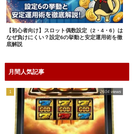
【初心者向け】スロット偶数設定（2・4・6）は
なぜ負けにくい？設定6の挙動と安定運用術を徹
底解説
月間人気記事
2604 views