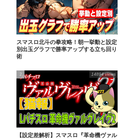
スマスロ北斗の拳攻略！朝一挙動と設定
別出玉グラフで勝率アップする立ち回り
術
14894 views
【設定差解析】スマスロ『革命機ヴァル