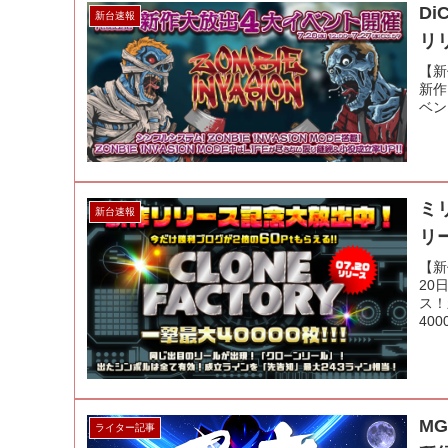
Di
新台速報
リリ
【新
新作
ベン
ミ
新台速報
リー
【新
20
ス！
400
MG
ライター記事