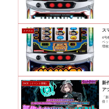
ス
スマスロ
4号
ペッ
増枚
新
DiCE（イベント情報）
ア
「新
倍！