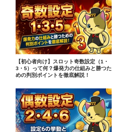
【初心者向け】スロット奇数設定（1・
3・5）って何？爆発力の仕組みと勝つた
めの判別ポイントを徹底解説！