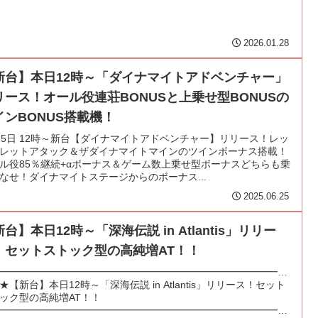
2026.01.28
新台】本日12時～「ダイナマイトアドベンチャー」
リース！オール役連荘BONUSと上乗せ型BONUSの
インBONUS搭載機！
25日 12時～新台【ダイナマイトアドベンチャー】リリース！レッ
レットアタック＆ザダイナマイトマインのツインボーナス搭載！
ル役85％継続+αボーナス＆ゲーム数上乗せ型ボーナスどちらも乗
なせ！ダイナマイトステージからのボーナス...
2025.06.25
台】本日12時～「深海伝説 in Atlantis」リリー
！セットストック型の高純増AT！！
━━━━━━━━━━━━━━━━━━━━━━━━━━━━…
★【新台】本日12時～「深海伝説 in Atlantis」リリース！セット
ック型の高純増AT！！
━━━━━━━━━━━━━━━━━━━━━━━━━━━━…