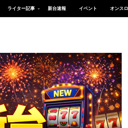
ライター記事
新台速報
イベント
オンス