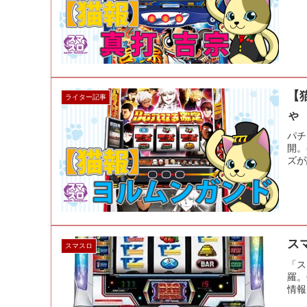
【
ライター記事
ゃ
パチ
開。
ズが
ス
スマスロ
「ス
羅。
情報