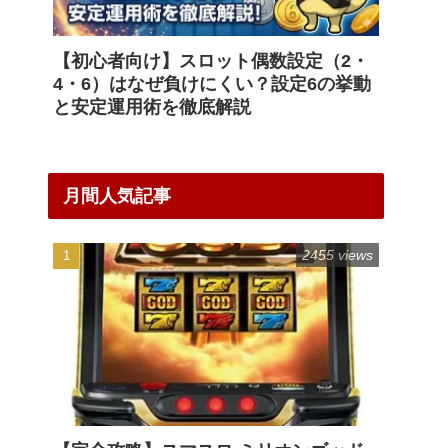
【初心者向け】スロット偶数設定（2・
4・6）はなぜ負けにくい？設定6の挙動
と安定運用術を徹底解説
月間人気記事
2455 views