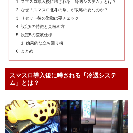
スマスロ導入後に噂される「冷遇システム」とは？
なぜ「スマスロ北斗の拳」が攻略の要なのか？
リセット後の挙動は要チェック
設定6の特徴と見極め方
設定5の荒波仕様
効果的な立ち回り術
まとめ
スマスロ導入後に噂される「冷遇システ
ム」とは？