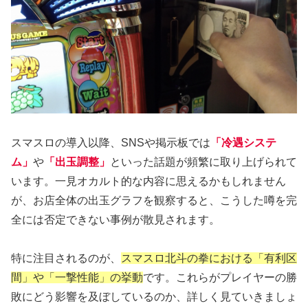
スマスロの導入以降、SNSや掲示板では
「冷遇システ
ム」
や
「出玉調整」
といった話題が頻繁に取り上げられて
います。一見オカルト的な内容に思えるかもしれません
が、お店全体の出玉グラフを観察すると、こうした噂を完
全には否定できない事例が散見されます。
特に注目されるのが、
スマスロ北斗の拳における「有利区
間」や「一撃性能」の挙動
です。これらがプレイヤーの勝
敗にどう影響を及ぼしているのか、詳しく見ていきましょ