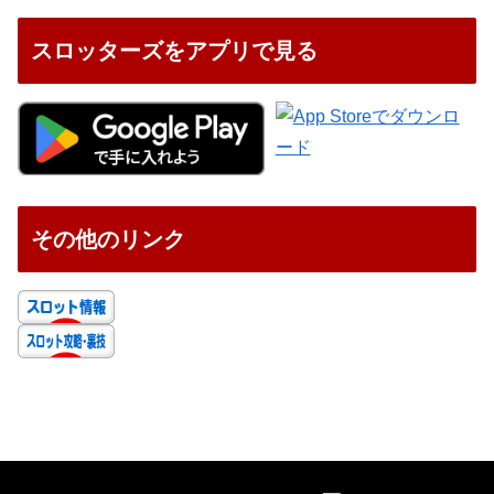
スロッターズをアプリで見る
その他のリンク