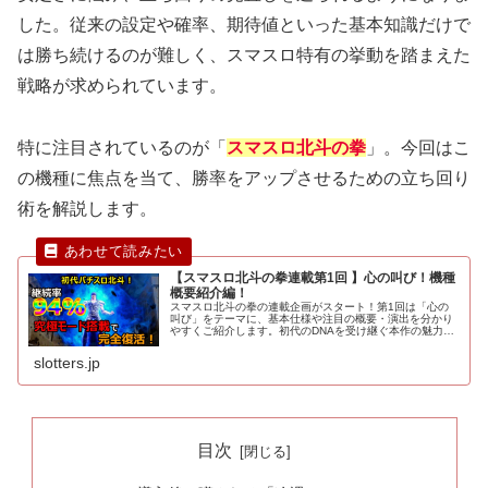
した。従来の設定や確率、期待値といった基本知識だけで
は勝ち続けるのが難しく、スマスロ特有の挙動を踏まえた
戦略が求められています。
特に注目されているのが「
スマスロ北斗の拳
」。今回はこ
の機種に焦点を当て、勝率をアップさせるための立ち回り
術を解説します。
【スマスロ北斗の拳連載第1回 】心の叫び！機種
概要紹介編！
スマスロ北斗の拳の連載企画がスタート！第1回は「心の
叫び」をテーマに、基本仕様や注目の概要・演出を分かり
やすくご紹介します。初代のDNAを受け継ぐ本作の魅力を
改めておさらい。スロット攻略・解析の参考にどうぞ！
slotters.jp
目次