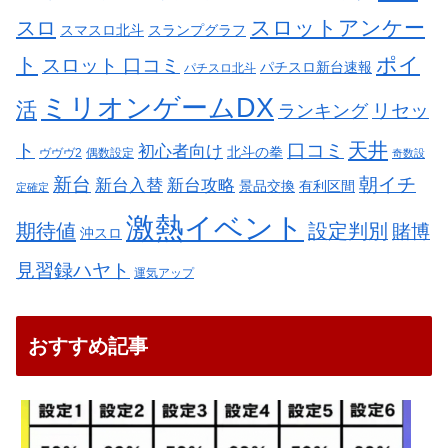
スロットアンケー
スロ
スマスロ北斗
スランプグラフ
ト
ポイ
スロット 口コミ
パチスロ新台速報
パチスロ北斗
ミリオンゲームDX
活
リセッ
ランキング
天井
ト
口コミ
初心者向け
北斗の拳
ヴヴヴ2
偶数設定
奇数設
新台
朝イチ
新台入替
新台攻略
景品交換
有利区間
定確定
激熱イベント
期待値
設定判別
賭博
沖スロ
見習録ハヤト
運気アップ
おすすめ記事