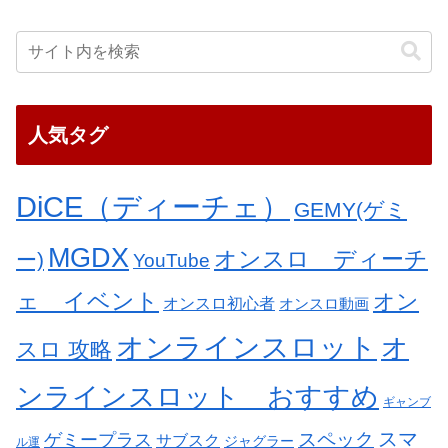
人気タグ
DiCE（ディーチェ）
GEMY(ゲミ
MGDX
オンスロ ディーチ
ー)
YouTube
ェ イベント
オン
オンスロ初心者
オンスロ動画
オンラインスロット
オ
スロ 攻略
ンラインスロット おすすめ
ギャンブ
スペック
スマ
ゲミープラス
サブスク
ジャグラー
ル運