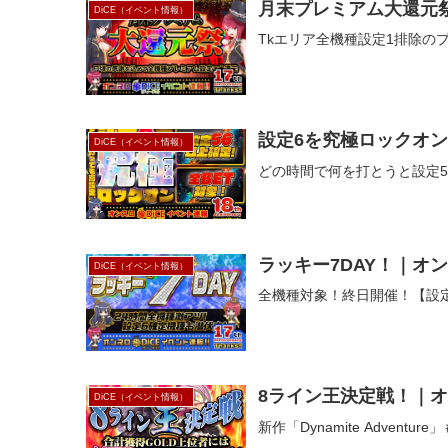
月末プレミアム大還元
DiCE（イベント情報）
Tkエリア全機種設定1排除の
設定6を究極ロックオ
DiCE（イベント情報）
どの時間で何を打とうと設定5
ラッキー7DAY！｜オ
DiCE（イベント情報）
全機種対象！終日開催！【設定
8ライン王決定戦！｜
DiCE（イベント情報）
新作「Dynamite Adven