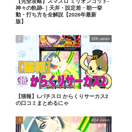
【完全攻略】スマスロ ミリオンゴッド-
神々の軌跡-｜天井・設定差・朝一挙
動・打ち方を全解説【2026年最新
版】
506 views
【猫報】Lパチスロ からくりサーカス2
の口コミまとめるにゃ
414 views