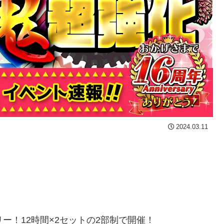
2024.03.11
！
ー！12時間×2セットの2部制で開催！