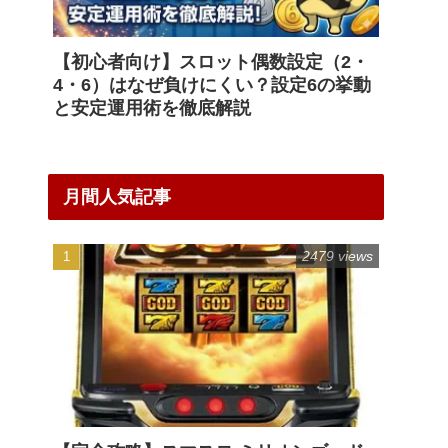
【初心者向け】スロット偶数設定（2・
4・6）はなぜ負けにくい？設定6の挙動
と安定運用術を徹底解説
月間人気記事
2479 views