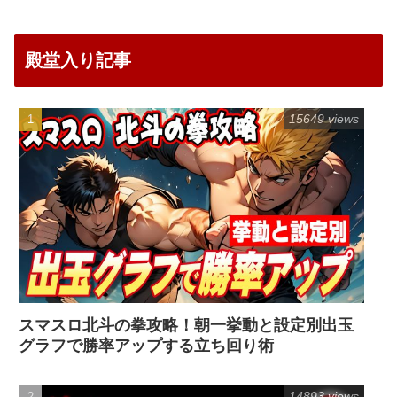
殿堂入り記事
15649 views
スマスロ北斗の拳攻略！朝一挙動と設定別出玉
グラフで勝率アップする立ち回り術
14893 views