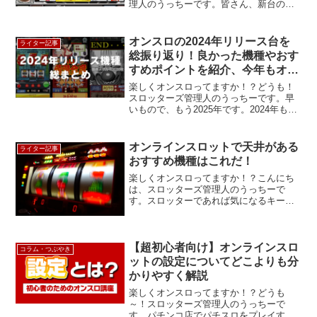
理人のうっちーです。皆さん、新台のラ
イジングをプレイしてみましたか？ 6月
末に、オンスロ全サイトにてライジング
がプレイ可能になり、どのサイトも新台
オンスロの2024年リリース台を
ライター記事
強化で賑わっ...
総振り返り！良かった機種やおす
すめポイントを紹介、今年もオン
スロでいっぱい遊ぼう！
楽しくオンスロってますか！？どうも！
スロッターズ管理人のうっちーです。早
いもので、もう2025年です。2024年もオ
ンスロでは色々な機種が出ましたね～。
今回は恒例となりました、1年間で出た機
種を振り返りつつ、感想等を綴ります。
オンラインスロットで天井がある
ライター記事
2024年オン...
おすすめ機種はこれだ！
楽しくオンスロってますか！？こんにち
は、スロッターズ管理人のうっちーで
す。スロッターであれば気になるキーワ
ード『天井』。パチスロであれば、天井
までに、より近い回転数で捨てられてい
る台を探したりしますよね〜。オンスロ
にも、天井機能を搭載した機...
【超初心者向け】オンラインスロ
コラム・つぶやき
ットの設定についてどこよりも分
かりやすく解説
楽しくオンスロってますか！？どうも
～！スロッターズ管理人のうっちーで
す。パチンコ店でパチスロをプレイする