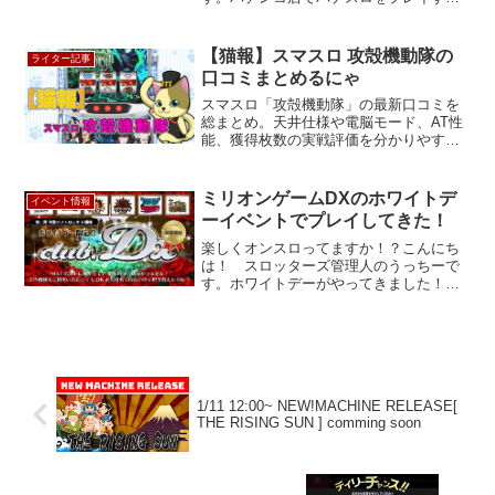
人にはお馴染みの『設定』というキーワ
ードがあります。僕が普段遊んでいるオ
ンラインスロット（略してオンスロ）に
【猫報】スマスロ 攻殻機動隊の
ライター記事
も、設定があり、リアルパチス...
口コミまとめるにゃ
スマスロ「攻殻機動隊」の最新口コミを
総まとめ。天井仕様や電脳モード、AT性
能、獲得枚数の実戦評価を分かりやすく
解説。
ミリオンゲームDXのホワイトデ
イベント情報
ーイベントでプレイしてきた！
楽しくオンスロってますか！？こんにち
は！ スロッターズ管理人のうっちーで
す。ホワイトデーがやってきました！バ
レンタインの時にオンスロサイトでイベ
ントをやっていたし、ホワイトデーも何
かしらあるだろうな、と予想していた
ら、やはりありましたよ！ミ...
1/11 12:00~ NEW!MACHINE RELEASE[
THE RISING SUN ] comming soon