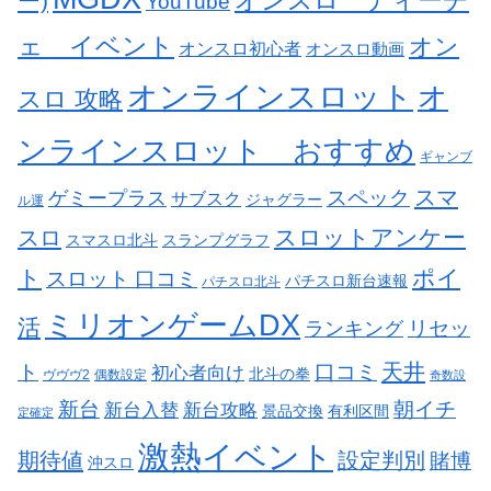
オンスロ ディーチ
ー)
YouTube
ェ イベント
オン
オンスロ初心者
オンスロ動画
オンラインスロット
オ
スロ 攻略
ンラインスロット おすすめ
ギャンブ
スペック
スマ
ゲミープラス
サブスク
ジャグラー
ル運
スロットアンケー
スロ
スマスロ北斗
スランプグラフ
ト
ポイ
スロット 口コミ
パチスロ新台速報
パチスロ北斗
ミリオンゲームDX
活
リセッ
ランキング
天井
ト
口コミ
初心者向け
北斗の拳
ヴヴヴ2
偶数設定
奇数設
新台
朝イチ
新台入替
新台攻略
景品交換
有利区間
定確定
激熱イベント
期待値
設定判別
賭博
沖スロ