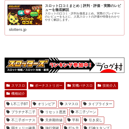
スロット口コミまとめ｜評判・評価・実際のレビ
ューを徹底解説
スロットの口コミ・評判を徹底まとめ。実際のプレイヤー
のレビューをもとに、人気スロットの評価や特徴をわかり
やすく解説します。
slotters.jp
スマスロ
ボーナストリガー
実機パチスロ
技術介入
機種紹介
L不二子BT
オリンピア
スマスロ
タイプライター
プラチナ不二子
リセット恩恵
不二子ゾーン
不二子ボーナス
天井期待値
平和
引き戻し
弱チェリー確率
強行突破
打ち方
打神スタンプ