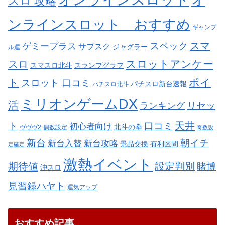
スロ 攻略
ンラインスロット おすすめ
ギャンブ
スペック
スマ
ゲミープラス
サブスク
ジャグラー
ル運
スロットアンケー
スロ
スマスロ北斗
スランプグラフ
ト
ポイ
スロット 口コミ
パチスロ新台速報
パチスロ北斗
ミリオンゲームDX
活
リセッ
ランキング
天井
ト
口コミ
初心者向け
北斗の拳
ヴヴヴ2
偶数設定
奇数設
新台
朝イチ
新台入替
新台攻略
景品交換
有利区間
定確定
激熱イベント
期待値
設定判別
賭博
沖スロ
見習録ハヤト
運気アップ
おすすめ記事