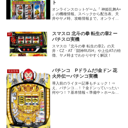
ト
オンラインスロットゲーム『 神姫乱舞A+
』の機種情報。スペックから配当表、天
井やヤメ時、攻略情報まで。オンライン
スロットゲームを攻略したいならスロッ
ターズをチェック！
スマスロ 北斗の拳 転生の章2 ー
AT
パチスロ実機
スマスロ『北斗の拳 転生の章2』の天
井・CZ・AT「闘神RUSH」や上位ATの特
徴、ヤメ時までわかりやすく解説！
パチンコ Pドラムだ!金ドン 花
完全告知
火外伝ーパチンコ実機
導入前のライター記事もチェック！⇒
え、パチンコ…！？金ドンっていったい
何やつ！？基本情報＜準備中＞ホール導
入は、2024年8月予定基本情報詳細短時間
勝負も可能なLT特化ドラム機！期待出玉
約12,655個のLTがRUSH突入で100％発
動‼...