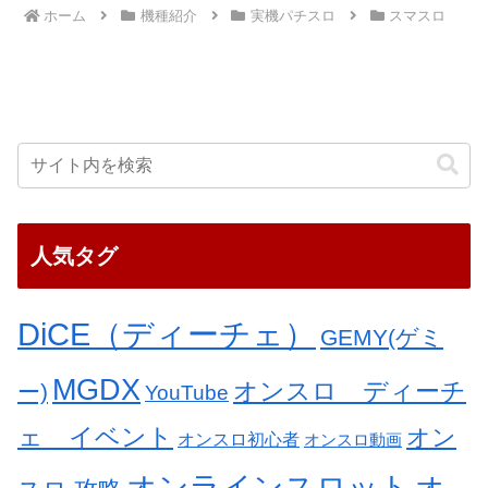
ホーム
機種紹介
実機パチスロ
スマスロ
人気タグ
DiCE（ディーチェ）
GEMY(ゲミ
MGDX
オンスロ ディーチ
ー)
YouTube
ェ イベント
オン
オンスロ初心者
オンスロ動画
オンラインスロット
オ