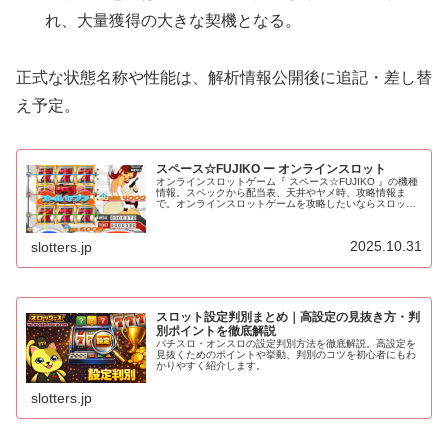
れ、大量獲得の大きな契機となる。
正式な状態名称や性能は、解析情報公開後に追記・差し替
え予定。
スペース☆FUJIKO ー オンラインスロット
オンラインスロットゲーム『 スペース☆FUJIKO 』の機種
情報。スペックから配当表、天井やヤメ時、攻略情報ま
で。オンラインスロットゲームを攻略したいならスロッタ
ーズをチェック！
2025.10.31
slotters.jp
スロット設定判別まとめ｜高設定の見抜き方・判
別ポイントを徹底解説
パチスロ・オンスロの設定判別方法を徹底解説。高設定を
見抜くためのポイントや挙動、判別のコツを初心者にもわ
かりやすく紹介します。
slotters.jp