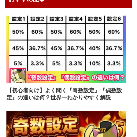
【初心者向け】よく聞く『奇数設定』『偶数設
定』の違いは何？世界一わかりやすく解説