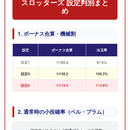
スロッターズ 設定判別まと
め
1. ボーナス合算・機械割
設定
ボーナス合算
出玉率
設定1
1/165.4
97.4%
設定4
1/138.2
106.3%
設定6
1/118.5
114.9%
2. 通常時の小役確率（ベル・プラム）