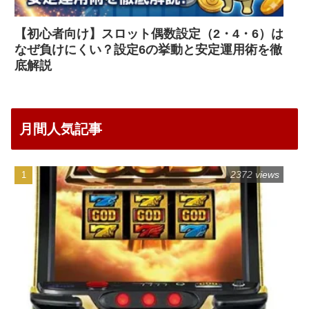
【初心者向け】スロット偶数設定（2・4・6）は
なぜ負けにくい？設定6の挙動と安定運用術を徹
底解説
月間人気記事
2372 views