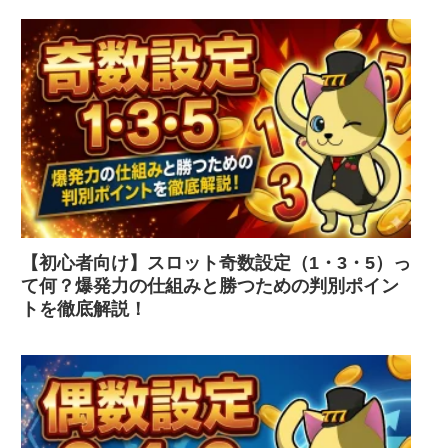
【初心者向け】スロット奇数設定（1・3・5）っ
て何？爆発力の仕組みと勝つための判別ポイン
トを徹底解説！