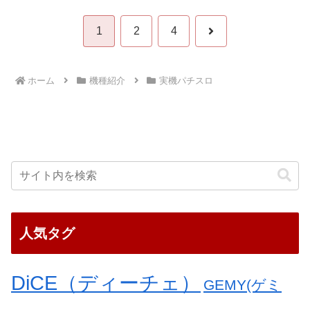
次
1
2
4
へ
ホーム
機種紹介
実機パチスロ
人気タグ
DiCE（ディーチェ）
GEMY(ゲミ