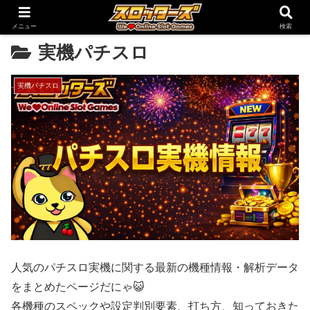
メニュー
検索
実機パチスロ
実機パチスロ
人気のパチスロ実機に関する最新の機種情報・解析データ
をまとめたページだにゃ😺
各機種のスペックや設定判別要素、打ち方、知っておきた