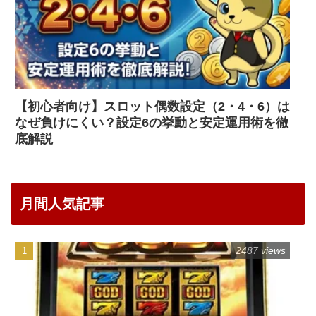
【初心者向け】スロット偶数設定（2・4・6）は
なぜ負けにくい？設定6の挙動と安定運用術を徹
底解説
月間人気記事
2487 views