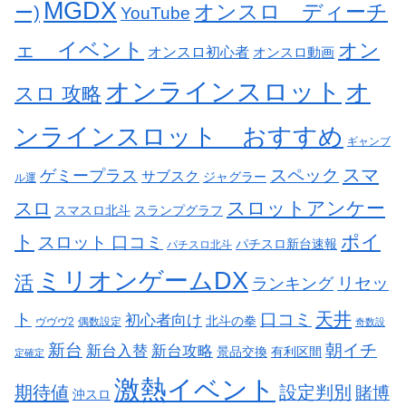
MGDX
オンスロ ディーチ
ー)
YouTube
ェ イベント
オン
オンスロ初心者
オンスロ動画
オンラインスロット
オ
スロ 攻略
ンラインスロット おすすめ
ギャンブ
スペック
スマ
ゲミープラス
サブスク
ジャグラー
ル運
スロットアンケー
スロ
スマスロ北斗
スランプグラフ
ト
ポイ
スロット 口コミ
パチスロ新台速報
パチスロ北斗
ミリオンゲームDX
活
リセッ
ランキング
天井
ト
口コミ
初心者向け
北斗の拳
ヴヴヴ2
偶数設定
奇数設
新台
朝イチ
新台入替
新台攻略
景品交換
有利区間
定確定
激熱イベント
期待値
設定判別
賭博
沖スロ