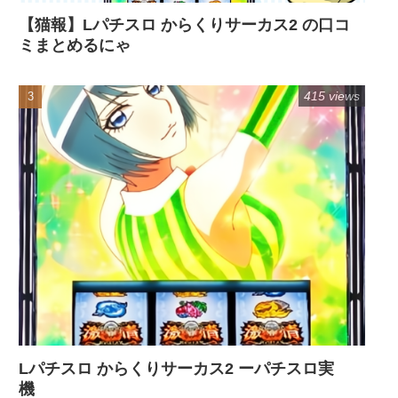
【猫報】Lパチスロ からくりサーカス2 の口コ
ミまとめるにゃ
415 views
Lパチスロ からくりサーカス2 ーパチスロ実
機