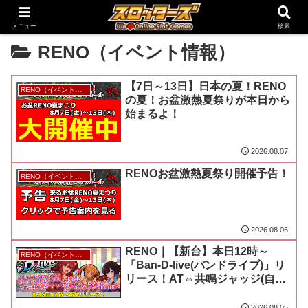
メニュー
検索
RENO（イベント情報）
【7日～13日】日本の夏！RENO
RENO（イベント情報）
の夏！お盆激熱夏祭りが本日から
始まるよ！
2026.08.07
RENOお盆激熱夏祭り開催予告！
RENO（イベント情報）
2026.08.06
RENO｜【新台】本日12時～
RENO（イベント情報）
「Ban-D-live(バンドライブ)」リ
リース！AT⇔共鳴ジャッジ(自力
ガチ上乗せ)のループでロングAT
を目指せ！
2026.08.05