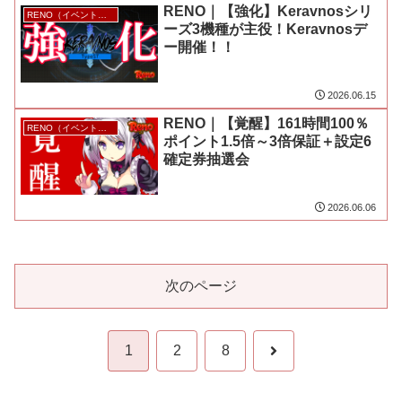
RENO｜【強化】Keravnosシリ
RENO（イベント情報）
ーズ3機種が主役！Keravnosデ
ー開催！！
2026.06.15
RENO｜【覚醒】161時間100％
RENO（イベント情報）
ポイント1.5倍～3倍保証＋設定6
確定券抽選会
2026.06.06
次のページ
次
1
2
8
へ