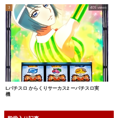
405 views
Lパチスロ からくりサーカス2 ーパチスロ実
機