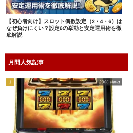
【初心者向け】スロット偶数設定（2・4・6）は
なぜ負けにくい？設定6の挙動と安定運用術を徹
底解説
月間人気記事
2366 views