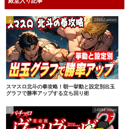
殿堂入り記事
15652 views
スマスロ北斗の拳攻略！朝一挙動と設定別出玉
グラフで勝率アップする立ち回り術
14894 views