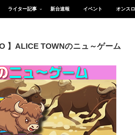
ライター記事
新台速報
イベント
オンス
O 】ALICE TOWNのニュ～ゲーム