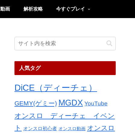
ロ動画
解析攻略
今すぐプレイ
人気タグ
DiCE（ディーチェ）
MGDX
GEMY(ゲミー)
YouTube
オンスロ ディーチェ イベン
ト
オンスロ
オンスロ初心者
オンスロ動画