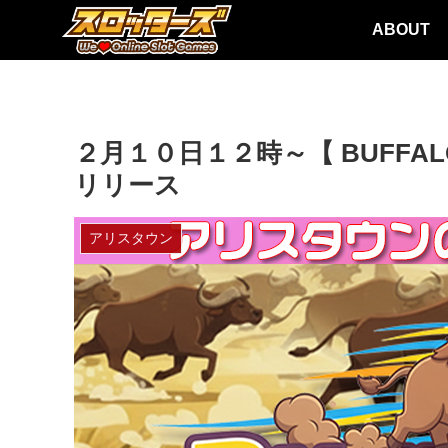
ABOUT
２月１０日１２時～【 BUFFAL
リリース
アリスタウン