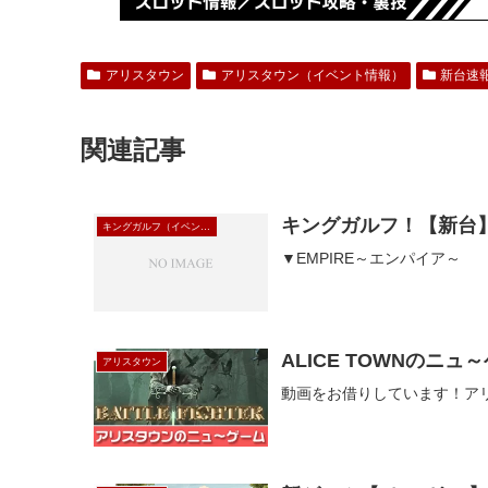
アリスタウン
アリスタウン（イベント情報）
新台速
関連記事
キングガルフ！【新台】
キングガルフ（イベント情報）
▼EMPIRE～エンパイア～
ALICE TOWNのニュ～
アリスタウン
動画をお借りしています！ア