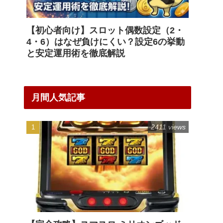
【初心者向け】スロット偶数設定（2・
4・6）はなぜ負けにくい？設定6の挙動
と安定運用術を徹底解説
月間人気記事
2411 views