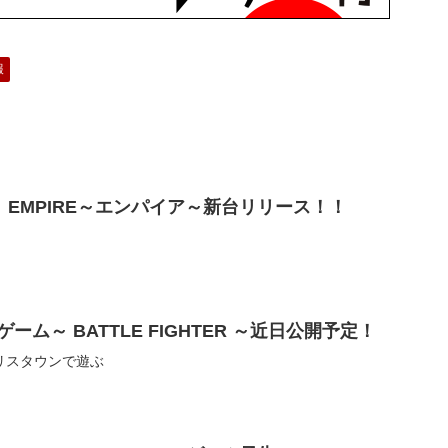
報
EMPIRE～エンパイア～新台リリース！！
ゲーム～ BATTLE FIGHTER ～近日公開予定！
リスタウンで遊ぶ