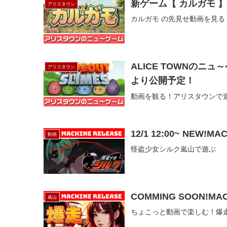
新ゲーム【 カルガモ 】
アリスタウン
カルガモ の先見せ動画を見る
ALICE TOWNのニュ～ゲ
アリスタウン
より公開予定！
動画を観る！アリスタウンで
12/1 12:00~ NEW!
動画
怪盗少女シルク嵐山で遊ぶ
COMMING SOON!MA
嵐山
ちょこっと動画で楽しむ！爆