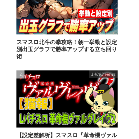
スマスロ北斗の拳攻略！朝一挙動と設定
別出玉グラフで勝率アップする立ち回り
術
14893 views
【設定差解析】スマスロ『革命機ヴァル