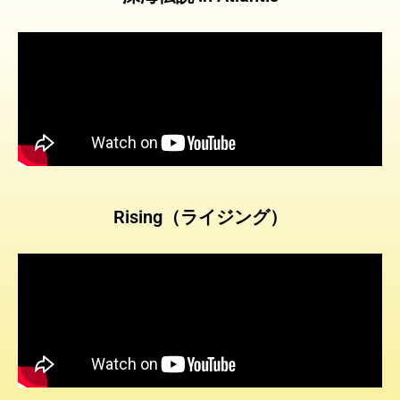
Rising（ライジング）