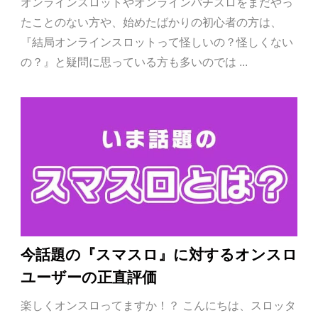
オンラインスロットやオンラインパチスロをまだやっ
たことのない方や、始めたばかりの初心者の方は、
『結局オンラインスロットって怪しいの？怪しくない
の？』と疑問に思っている方も多いのでは ...
今話題の『スマスロ』に対するオンスロ
ユーザーの正直評価
楽しくオンスロってますか！？ こんにちは、スロッタ