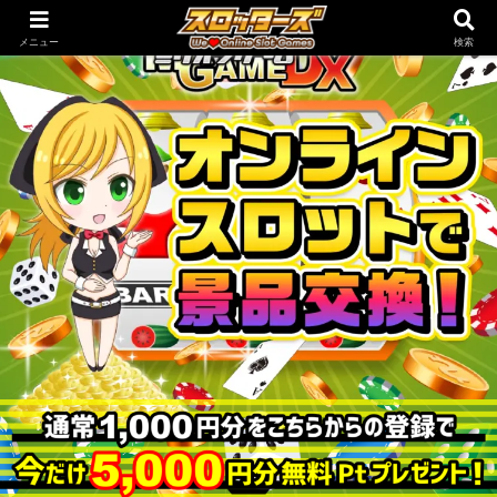
メニュー
検索