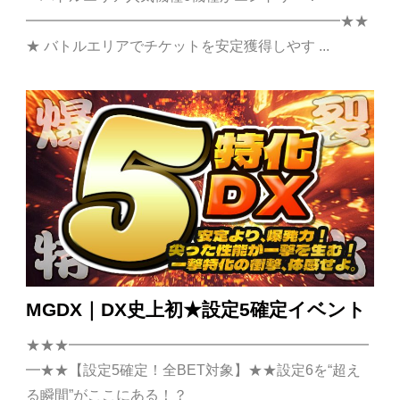
━━━━━━━━━━━━━━━━━━━━━━★★
★ バトルエリアでチケットを安定獲得しやす ...
MGDX｜DX史上初★設定5確定イベント
★★★━━━━━━━━━━━━━━━━━━━━━
━★★【設定5確定！全BET対象】★★設定6を“超え
る瞬間”がここにある！？