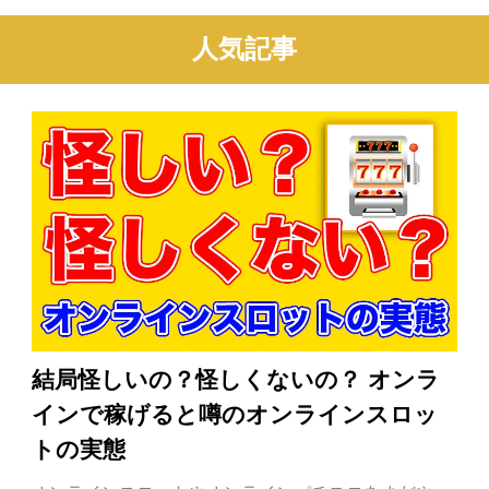
人気記事
結局怪しいの？怪しくないの？ オンラ
インで稼げると噂のオンラインスロッ
トの実態