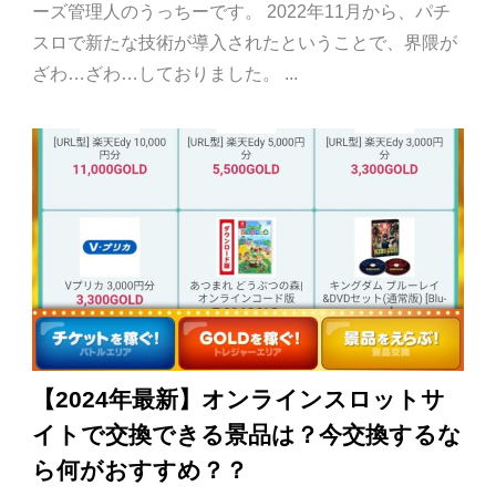
ーズ管理人のうっちーです。 2022年11月から、パチ
スロで新たな技術が導入されたということで、界隈が
ざわ…ざわ…しておりました。 ...
【2024年最新】オンラインスロットサ
イトで交換できる景品は？今交換するな
ら何がおすすめ？？