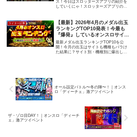
ス！今日はスロッターズアプリの紹介を
していくにゃ！スロッターズアプリのダ
ウンロードパソコンからのダウンロード
はスロッターズ公式ウェブサイトのTOP
から、携帯でのダウンロードは下のメニ
【最新】2026年4月のメダル出玉
ライター記事
ューバーからサイドバーを...
ランキングTOP10発表！今最も
『爆発』しているオンスロサイト
と機種はどれ？
最新メダル出玉ランキングTOP10を公
開！今月の出玉はサイトも機種もバラけ
た結果に？サイト別・機種別に爆出しの
傾向を徹底分析しました。嵐山やキング
ガルフなどオンラインスロットゲームサ
イトの注目機種もピックアップ。今、最
も勝てるサイトと攻略台が丸わかり！
オール設定バトル〜冬の陣〜！｜オンス
ロ「ディーチェ」激アツイベント
ザ・ゾロ目DAY！｜オンスロ「ディーチ
ェ」激アツイベント