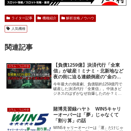
ライター記事
機種紹介
解析攻略ノウハウ
人気機種
関連記事
【負債1259億】決済代行「全東
コラム・つぶやき
信」が破産！ミナミ・北新地など
夜の街に迫る連鎖倒産の“金のバ
グ”を勝負師が斬る
今年最大の倒産劇、負債額約1259億円で
破産した決済代行「全東信」。中抜きビ
ジネスのはずがなぜ自爆したのか？ミナ
ミや北新地をはじめ全国のキャバクラ・
ガールズバーが直面する連鎖倒産の恐怖
と、勝負師が知るべき資金管理の鉄則を
賭博見習録ハヤト WIN5キャリ
コラム・つぶやき
ハヤトが解説。
ーオーバーは「夢」じゃなくて
「割り算」の話
WIN5キャリーオーバーは「運」だけじゃ