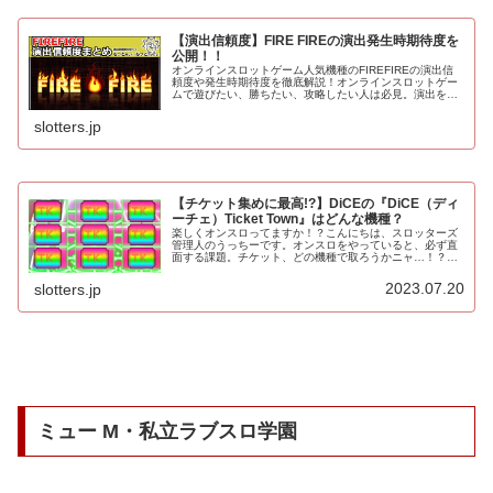
【演出信頼度】FIRE FIREの演出発生時期待度を
公開！！
オンラインスロットゲーム人気機種のFIREFIREの演出信
頼度や発生時期待度を徹底解説！オンラインスロットゲー
ムで遊びたい、勝ちたい、攻略したい人は必見。演出をし
っかり理解してオンスロをもっと楽しもう！オンスロ、演
出信頼度、攻略情報、オンス...
slotters.jp
【チケット集めに最高!?】DiCEの『DiCE（ディ
ーチェ）Ticket Town』はどんな機種？
楽しくオンスロってますか！？こんにちは、スロッターズ
管理人のうっちーです。オンスロをやっていると、必ず直
面する課題。チケット、どの機種で取ろうかニャ…！？こ
んな風に感じたことはありませんか？ そんな時にオスス
メしたい機種があります！『DiC...
2023.07.20
slotters.jp
ミュー M・私立ラブスロ学園