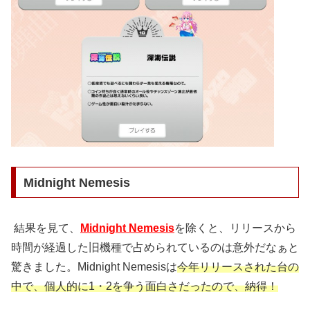
Midnight Nemesis
結果を見て、
Midnight Nemesis
を除くと、リリースから
時間が経過した旧機種で占められているのは意外だなぁと
驚きました。
Midnight Nemesisは
今年リリースされた台の
中で、個人的に1・2を争う面白さだったので、納得！