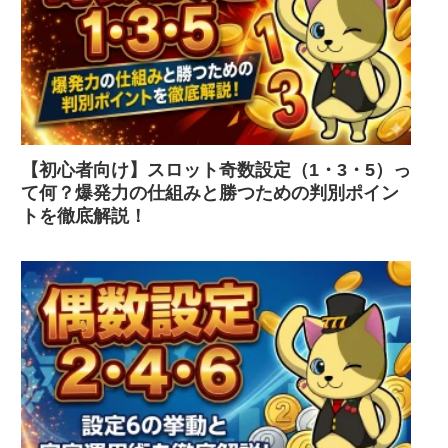
【初心者向け】スロット奇数設定（1・3・5）っ
て何？爆発力の仕組みと勝つための判別ポイン
トを徹底解説！