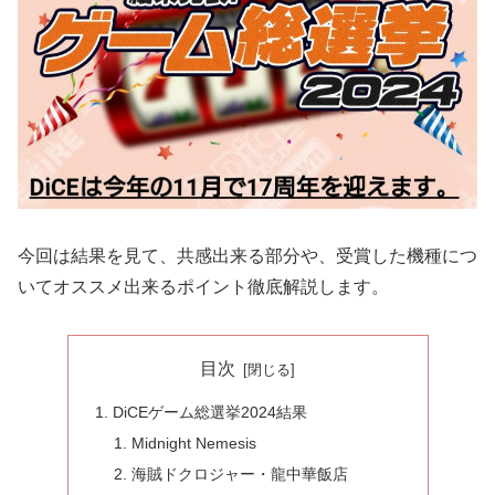
今回は結果を見て、共感出来る部分や、受賞した機種につ
いてオススメ出来るポイント徹底解説します。
目次
DiCEゲーム総選挙2024結果
Midnight Nemesis
海賊ドクロジャー・龍中華飯店