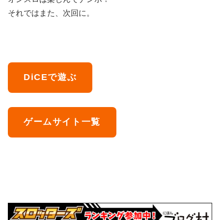
それではまた、次回に。
DiCEで遊ぶ
ゲームサイト一覧