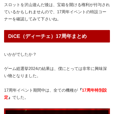
スロットを沢山遊んだ後は、宝箱を開ける権利が付与され
ているかもしれませんので、17周年イベントの特設コー
ナーを確認してみて下さいね。
DiCE（ディーチェ）17周年まとめ
いかがでしたか？
ゲーム総選挙2024の結果は、僕にとっては非常に興味深
い物となりました。
17周年イベント期間中は、全ての機種が
『
17周年特別設
定
』
でした。