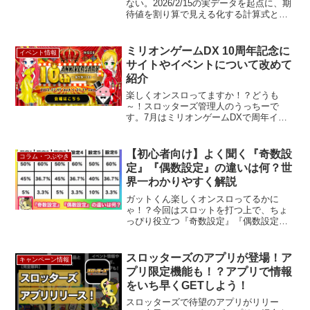
ない。2026/2/15の実データを起点に、期
待値を割り算で見える化する計算式と買
うべき日の見分け方を解説。
ミリオンゲームDX 10周年記念に
イベント情報
サイトやイベントについて改めて
紹介
楽しくオンスロってますか！？どうも
～！スロッターズ管理人のうっちーで
す。7月はミリオンゲームDXで周年イベ
ントが開催されていました。10周年か
ぁ…何気に凄いと思いませんか！？ ジ
ャンルは様々だけど、スマホやPCで遊べ
【初心者向け】よく聞く『奇数設
コラム・つぶやき
るゲームって、残念ながら...
定』『偶数設定』の違いは何？世
界一わかりやすく解説
ガットくん楽しくオンスロってるかに
ゃ！？今回はスロットを打つ上で、ちょ
っぴり役立つ『奇数設定』『偶数設定』
のお話をしていくにゃ。オンラインスロ
ットゲームでもリアルホールのスロット
でも、活用出来る内容だから要チェック
スロッターズのアプリが登場！ア
キャンペーン情報
にゃ〜！スロットの奇数設定...
プリ限定機能も！？アプリで情報
をいち早くGETしよう！
スロッターズで待望のアプリがリリー