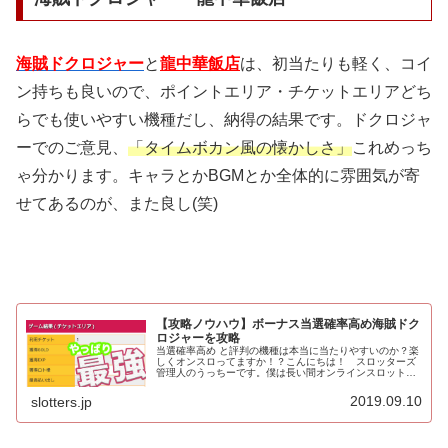
海賊ドクロジャー
と
龍中華飯店
は、初当たりも軽く、コイ
ン持ちも良いので、ポイントエリア・チケットエリアどち
らでも使いやすい機種だし、納得の結果です。
ドクロジャ
ーでのご意見、
「タイムボカン風の懐かしさ」
これめっち
ゃ分かります。
キャラとかBGMとか全体的に雰囲気が寄
せてあるのが、また良し(笑)
【攻略ノウハウ】ボーナス当選確率高め海賊ドク
ロジャーを攻略
当選確率高め と評判の機種は本当に当たりやすいのか？楽
しくオンスロってますか！？こんにちは！ スロッターズ
管理人のうっちーです。僕は長い間オンラインスロットを
プレイしています。よくオンラインスロットを語らせても
らっていますが、語る上でこの機...
2019.09.10
slotters.jp