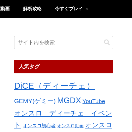
ロ動画
解析攻略
今すぐプレイ
人気タグ
DiCE（ディーチェ）
MGDX
GEMY(ゲミー)
YouTube
オンスロ ディーチェ イベン
ト
オンスロ
オンスロ初心者
オンスロ動画