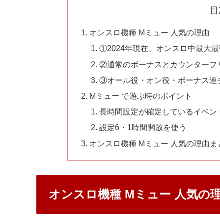
目
オンスロ機種 Μミュー 人気の理由
①2024年現在、オンスロ中最大
②通常のボーナスとカウンターフ
③オール役・オン役・ボーナス連
Μミュー で遊ぶ時のポイント
長時間設定が確定しているイベン
設定6・1時間開放を使う
オンスロ機種 Μミュー 人気の理由ま
オンスロ機種 Μミュー 人気の