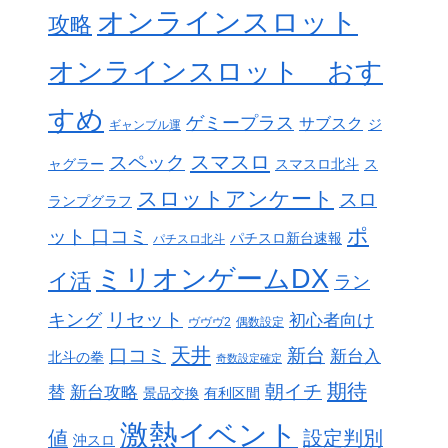
オンラインスロット
攻略
オンラインスロット おす
すめ
ゲミープラス
サブスク
ジ
ギャンブル運
スペック
スマスロ
ャグラー
スマスロ北斗
ス
スロットアンケート
スロ
ランプグラフ
ポ
ット 口コミ
パチスロ新台速報
パチスロ北斗
ミリオンゲームDX
イ活
ラン
リセット
キング
初心者向け
ヴヴヴ2
偶数設定
天井
口コミ
新台
新台入
北斗の拳
奇数設定確定
期待
朝イチ
替
新台攻略
景品交換
有利区間
激熱イベント
値
設定判別
沖スロ