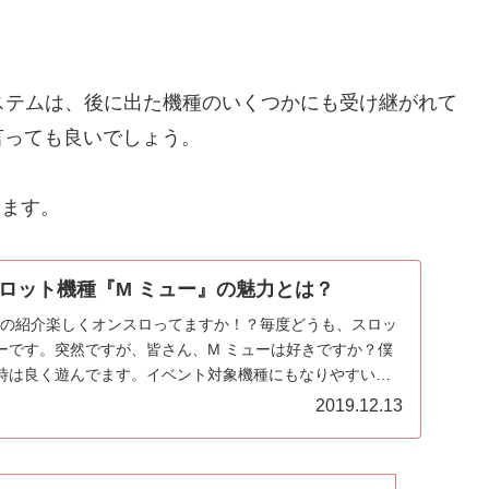
ステムは、後に出た機種のいくつかにも受け継がれて
言っても良いでしょう。
きます。
ロット機種『M ミュー』の魅力とは？
ー』の紹介楽しくオンスロってますか！？毎度どうも、スロッ
ーです。突然ですが、皆さん、M ミューは好きですか？僕
時は良く遊んでます。イベント対象機種にもなりやすいで
2019.12.13