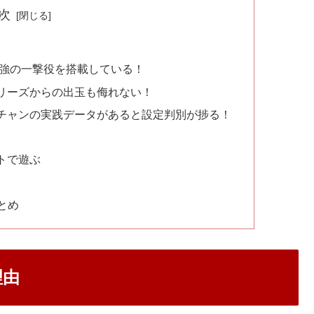
次
最強の一撃役を搭載している！
リーズからの出玉も侮れない！
チャンの実践データがあると設定判別が捗る！
トで遊ぶ
とめ
理由