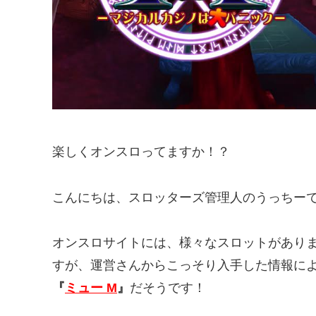
楽しくオンスロってますか！？
こんにちは、スロッターズ管理人のうっちー
オンスロサイトには、様々なスロットがあり
すが、運営さんからこっそり入手した情報に
『
ミュー M
』
だそうです！