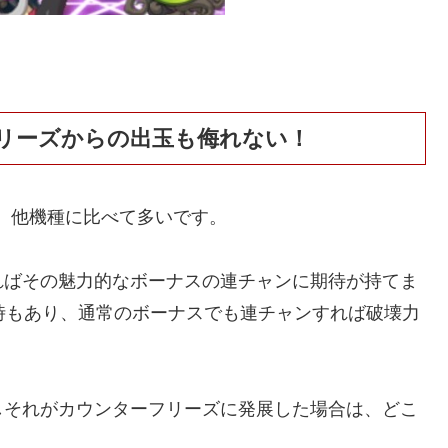
リーズからの出玉も侮れない！
、他機種に比べて多いです。
ればその魅力的なボーナスの連チャンに期待が持てま
時もあり、通常のボーナスでも連チャンすれば破壊力
しそれがカウンターフリーズに発展した場合は、どこ