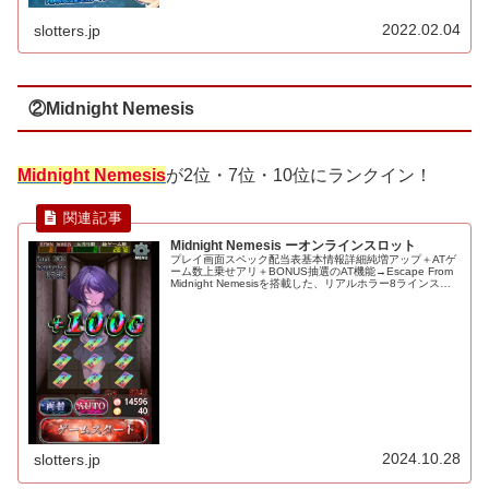
のですが、まだ実...
2022.02.04
slotters.jp
②Midnight Nemesis
Midnight Nemesis
が2位・7位・10位にランクイン！
Midnight Nemesis ーオンラインスロット
プレイ画面スペック配当表基本情報詳細純増アップ＋ATゲ
ーム数上乗せアリ＋BONUS抽選のAT機能→Escape From
Midnight Nemesisを搭載した、リアルホラー8ラインスロ
ット。 通常時はAT当選を目指してブン回していこう...
2024.10.28
slotters.jp