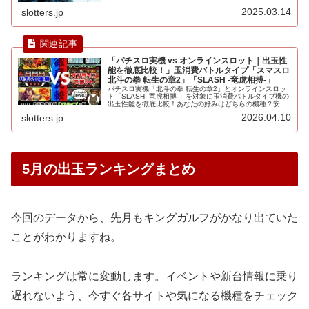
2025.03.14
slotters.jp
「パチスロ実機 vs オンラインスロット｜出玉性
能を徹底比較！」玉消費バトルタイプ「スマスロ
北斗の拳 転生の章2」「SLASH -竜虎相搏-」
パチスロ実機「北斗の拳 転生の章2」とオンラインスロッ
ト「SLASH -竜虎相搏-」を対象に玉消費バトルタイプ機の
出玉性能を徹底比較！あなたの好みはどちらの機種？安
定、一撃など一目瞭然！
2026.04.10
slotters.jp
5月の出玉ランキングまとめ
今回のデータから、先月もキングガルフがかなり出ていた
ことがわかりますね。
ランキングは常に変動します。イベントや新台情報に乗り
遅れないよう、今すぐ各サイトや気になる機種をチェック