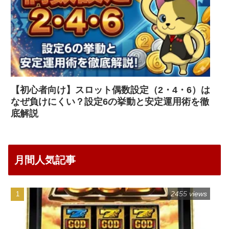
【初心者向け】スロット偶数設定（2・4・6）は
なぜ負けにくい？設定6の挙動と安定運用術を徹
底解説
月間人気記事
2455 views