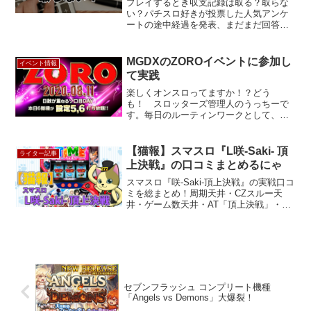
プレイするとき収支記録は取る？取らな
い？パチスロ好きが投票した人気アンケ
ートの途中経過を発表、まだまだ回答募
集中！
MGDXのZOROイベントに参加し
イベント情報
て実践
楽しくオンスロってますか！？どう
も！ スロッターズ管理人のうっちーで
す。毎日のルーティンワークとして、オ
ンスロ各サイトのデイリー巡りをしてい
たら、ミリオンゲームDXでアツそうなイ
ベントを発見。ゾロ目の日に行われてい
【猫報】スマスロ『L咲-Saki- 頂
ライター記事
るイベントで、その名も「Z...
上決戦』の口コミまとめるにゃ
スマスロ『咲‑Saki‑頂上決戦』の実戦口コ
ミを総まとめ！周期天井・CZスルー天
井・ゲーム数天井・AT「頂上決戦」・終
了画面設定示唆など情報満載。
セブンフラッシュ コンプリート機種
「Angels vs Demons」大爆裂！