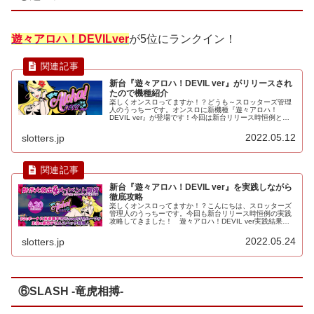
遊々アロハ！DEVILver
が5位にランクイン！
新台『遊々アロハ！DEVIL ver』がリリースされ
たので機種紹介
楽しくオンスロってますか！？どうも～スロッターズ管理
人のうっちーです。オンスロに新機種『遊々アロハ！
DEVIL ver』が登場です！今回は新台リリース時恒例とな
りました、機種紹介をしたいと思います。どんな機種なの
か一緒に見ていきましょう！ ...
2022.05.12
slotters.jp
新台『遊々アロハ！DEVIL ver』を実践しながら
徹底攻略
楽しくオンスロってますか！？こんにちは、スロッターズ
管理人のうっちーです。今回も新台リリース時恒例の実践
攻略してきました！ 遊々アロハ！DEVIL ver実践結果を
感想を交えながらお伝えしたいと思います。攻略レポ①：
サイト・レート選択プレイ...
2022.05.24
slotters.jp
⑥SLASH -竜虎相搏-