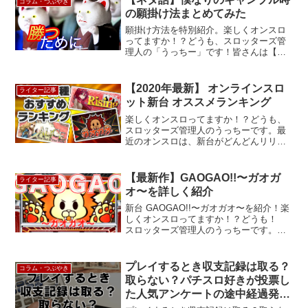
コラム・つぶやき
の願掛け法まとめてみた
願掛け方法を特別紹介。楽しくオンスロ
ってますか！？どうも、スロッターズ管
理人の「うっちー」です！皆さんは【い
ざ、勝負の刻に実行するルーティン】み
たいなものはありますか？今回は ギャン
ブルにおける“願掛け”的な事に関するお話
【2020年最新】 オンラインスロ
ライター記事
です。僕が勝ちたい...
ット新台 オススメランキング
楽しくオンスロってますか！？どうも、
スロッターズ管理人のうっちーです。最
近のオンスロは、新台がどんどんリリー
スされるようになり、プレイ出来る機種
も増えて、楽しさが増してますよね～。
毎回、今度出るのはどんなスロット
【最新作】GAOGAO!!〜ガオガ
ライター記事
だ！？ と予想するのが楽しみ...
オ〜を詳しく紹介
新台 GAOGAO!!〜ガオガオ〜を紹介！楽
しくオンスロってますか！？どうも！
スロッターズ管理人のうっちーです。ま
たまた新作のスロットが登場しました！
その名は「GAOGAO!! 〜ガオガオ〜」オ
ンスロは常に我々ユーザーを楽しませよ
プレイするとき収支記録は取る？
コラム・つぶやき
うと頑張...
取らない？パチスロ好きが投票し
た人気アンケートの途中経過発
表！！