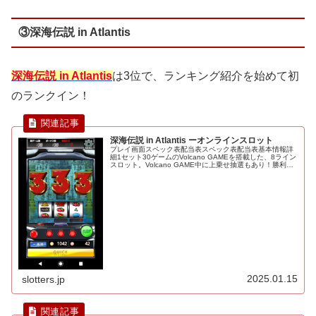
③深海伝説 in Atlantis
深海伝説 in Atlantis
は3位で、ランキング紹介を始めて初
のランクイン！
深海伝説 in Atlantis ーオンラインスロット
プレイ画面スペック表配当表スペック表配当表基本情報詳
細1セット30ゲームのVolcano GAMEを搭載した、8ライン
スロット。Volcano GAME中に上乗せ抽選もあり！勝利の
カギはVolcano GAMEを大量にストックしボーナスゲー...
2025.01.15
slotters.jp