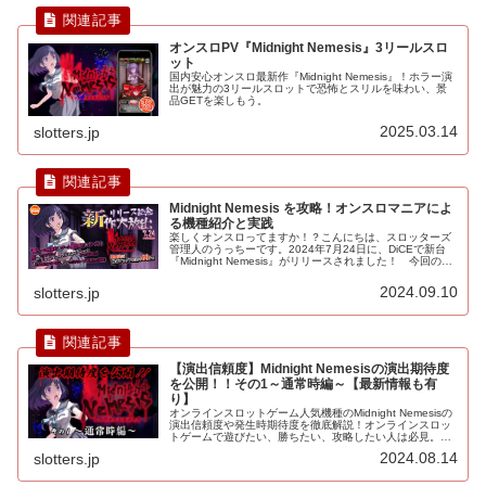
オンスロPV『Midnight Nemesis』3リールスロ
ット
国内安心オンスロ最新作『Midnight Nemesis』！ホラー演
出が魅力の3リールスロットで恐怖とスリルを味わい、景
品GETを楽しもう。
2025.03.14
slotters.jp
Midnight Nemesis を攻略！オンスロマニアによ
る機種紹介と実践
楽しくオンスロってますか！？こんにちは、スロッターズ
管理人のうっちーです。2024年7月24日に、DiCEで新台
『Midnight Nemesis』がリリースされました！ 今回の新
台はどんな台なのか一緒にチェックしてみましょう！リリ
ースイベ...
2024.09.10
slotters.jp
【演出信頼度】Midnight Nemesisの演出期待度
を公開！！その1～通常時編～【最新情報も有
り】
オンラインスロットゲーム人気機種のMidnight Nemesisの
演出信頼度や発生時期待度を徹底解説！オンラインスロッ
トゲームで遊びたい、勝ちたい、攻略したい人は必見。演
出をしっかり理解してオンスロをもっと楽しもう！オンス
2024.08.14
slotters.jp
ロ、演出信頼度、攻略情報、オンスロとは