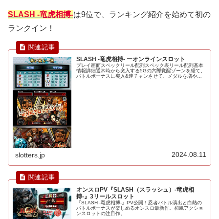
SLASH -竜虎相搏-
は9位で、ランキング紹介を始めて初の
ランクイン！
SLASH -竜虎相搏- ーオンラインスロット
プレイ画面スペックリール配列スペック表リール配列基本
情報詳細通常時から突入する5Gの六郎覚醒ゾーンを経て、
バトルボーナスに突入&連チャンさせて、メダルを増やし
ていくスロット。 ボーナス中の竜虎玉上乗せ↔竜虎相搏の
刻、このループによる大量獲得...
2024.08.11
slotters.jp
オンスロPV『SLASH（スラッシュ）-竜虎相
搏-』3リールスロット
『SLASH -竜虎相搏-』PV公開！忍者バトル演出と白熱の
バトルボーナスが楽しめるオンスロ最新作。和風アクショ
ンスロットの注目作。