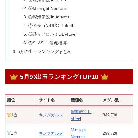
②Midnight Nemesis
③深海伝説 in Atlantis
④ドラゴンRPG:Rebirth
⑤遊々アロハ！DEVILver
⑥SLASH -竜虎相搏-
5月の出玉ランキングまとめ
5月の出玉ランキングTOP10
順位
サイト名
機種名
メダル数
深海伝説 In
1位
キングガルフ
349,700
5Reel
Midnight
2位
キングガルフ
299,728
Nemesis