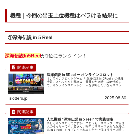
機種｜今回の出玉上位機種はバラける結果に
①深海伝説 in 5 Reel
深海伝説In5Reel
が1位にランクイン！
深海伝説 in 5Reel ー オンラインスロット
オンラインスロットゲーム『 深海伝説 in 5Reel 』の機種
情報。スペックから配当表、天井やヤメ時、攻略情報ま
で。オンラインスロットゲームを攻略したいならスロッタ
ーズをチェック！
2025.08.30
slotters.jp
人気機種 "深海伝説 in 5 reel" で実践攻略
楽しくオンスロってますか！？どうも、スロッターズ管理
人のうっちーです。皆さん、昨年にリリースされた深海伝
説 in 5 reel、もうプレイされましたか？僕はリリース時に
DiCE（ディーチェ）の新台リリースイベントに参加してた