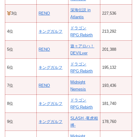
深海伝説 in
3位
RENO
227,536
Atlantis
ドラゴン
4位
キングガルフ
213,292
RPG:Rebirth
遊々アロハ！
5位
RENO
201,388
DEVILver
ドラゴン
6位
キングガルフ
195,132
RPG:Rebirth
Midnight
7位
RENO
193,436
Nemesis
ドラゴン
8位
キングガルフ
181,740
RPG:Rebirth
SLASH -竜虎相
9位
キングガルフ
178,760
搏-
Midnight