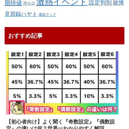
激熱イベント
期待値
設定判別
賭博
沖スロ
見習録ハヤト
運気アップ
おすすめ記事
【初心者向け】よく聞く『奇数設定』『偶数設
定』の違いは何？世界一わかりやすく解説