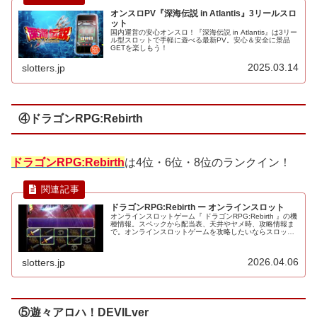
オンスロPV『深海伝説 in Atlantis』3リールスロ
ット
国内運営の安心オンスロ！『深海伝説 in Atlantis』は3リー
ル型スロットで手軽に遊べる最新PV。安心＆安全に景品
GETを楽しもう！
2025.03.14
slotters.jp
④ドラゴンRPG:Rebirth
ドラゴンRPG:Rebirth
は4位・6位・8位のランクイン！
ドラゴンRPG:Rebirth ー オンラインスロット
オンラインスロットゲーム『 ドラゴンRPG:Rebirth 』の機
種情報。スペックから配当表、天井やヤメ時、攻略情報ま
で。オンラインスロットゲームを攻略したいならスロッタ
ーズをチェック！
2026.04.06
slotters.jp
⑤遊々アロハ！DEVILver