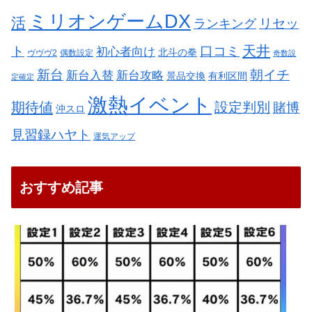
ミリオンゲームDX
活
リセッ
ランキング
天井
ト
口コミ
初心者向け
北斗の拳
ヴヴヴ2
偶数設定
奇数設
新台
朝イチ
新台入替
新台攻略
景品交換
有利区間
定確定
激熱イベント
期待値
設定判別
賭博
沖スロ
見習録ハヤト
運気アップ
おすすめ記事