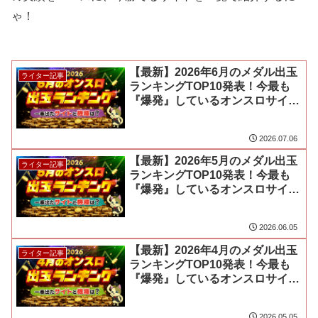
ゃ！
【最新】2026年6月のメダル出玉
ライター記事
ランキングTOP10発表！今最も
『爆発』しているオンスロサイト
と機種はどれ？
2026.07.06
【最新】2026年5月のメダル出玉
ライター記事
ランキングTOP10発表！今最も
『爆発』しているオンスロサイト
と機種はどれ？
2026.06.05
【最新】2026年4月のメダル出玉
ライター記事
ランキングTOP10発表！今最も
『爆発』しているオンスロサイト
と機種はどれ？
2026.05.05