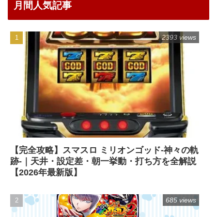
月間人気記事
2393 views
【完全攻略】スマスロ ミリオンゴッド-神々の軌
跡-｜天井・設定差・朝一挙動・打ち方を全解説
【2026年最新版】
685 views