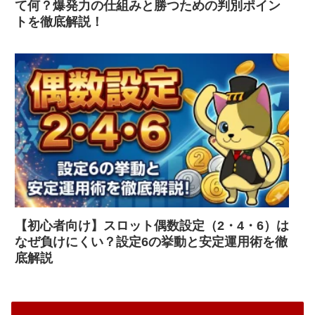
て何？爆発力の仕組みと勝つための判別ポイン
トを徹底解説！
【初心者向け】スロット偶数設定（2・4・6）は
なぜ負けにくい？設定6の挙動と安定運用術を徹
底解説