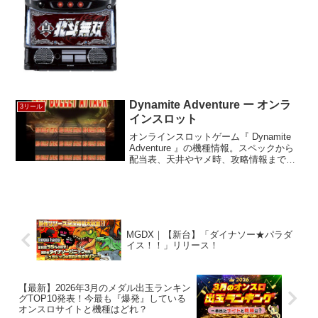
り、そこから擬似ボーナスに進むとSTに
移行。擬似ボー...
Dynamite Adventure ー オンラ
3リール
インスロット
オンラインスロットゲーム『 Dynamite
Adventure 』の機種情報。スペックから
配当表、天井やヤメ時、攻略情報まで。
オンラインスロットゲームを攻略したい
ならスロッターズをチェック！
MGDX｜【新台】「ダイナソー★パラダ
イス！！」リリース！
【最新】2026年3月のメダル出玉ランキン
グTOP10発表！今最も『爆発』している
オンスロサイトと機種はどれ？