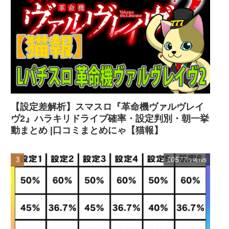
【設定差解析】スマスロ『革命機ヴァルヴレイ
ヴ2』ハラキリドライブ確率・設定判別・朝一挙
動まとめ |口コミまとめにゃ【猫報】
10577 views