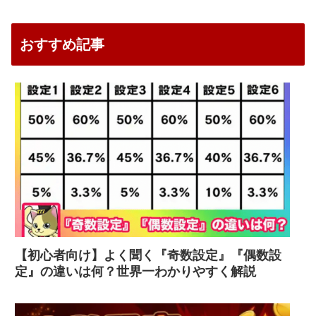
おすすめ記事
【初心者向け】よく聞く『奇数設定』『偶数設
定』の違いは何？世界一わかりやすく解説