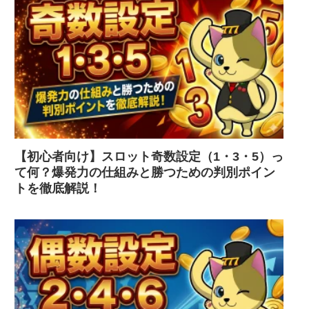
【初心者向け】スロット奇数設定（1・3・5）っ
て何？爆発力の仕組みと勝つための判別ポイン
トを徹底解説！