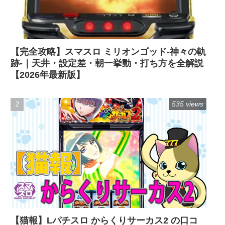
【完全攻略】スマスロ ミリオンゴッド-神々の軌
跡-｜天井・設定差・朝一挙動・打ち方を全解説
【2026年最新版】
535 views
【猫報】Lパチスロ からくりサーカス2 の口コ