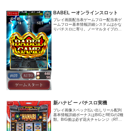
BABEL ーオンラインスロット
3リール
プレイ画面配当表ゲームフロー配当表ゲ
ームフロー基本情報詳細システムはかな
りパチスロに寄り。ノーマルタイプの機
種と比べると若干システムが複雑。パチ
スロのART上乗せ裏乗せのシステムが好
きな人には楽しめる機種。スペック天
井・ヤメ時攻略メモ『ステ...
新ハナビ ー パチスロ実機
RT
プレイ画像スペック払い出しリール配列
基本情報詳細ボーナスはBIGとREGの2種
類。BIG後は必ず花火チャレンジ（RT）
に突入。花火チャレンジは技術介入要素
が搭載、JAC IN ハズシによって延命が可