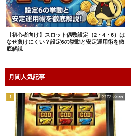
【初心者向け】スロット偶数設定（2・4・6）は
なぜ負けにくい？設定6の挙動と安定運用術を徹
底解説
月間人気記事
2372 views