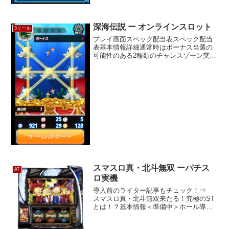
深海伝説 ー オンラインスロット
3リール
プレイ画面スペック配当表スペック配当
表基本情報詳細通常時はボーナス当選の
可能性のある2種類のチャンスゾーン突入
を目指す。チャンスゾーンは規定ゲーム
数内で絵柄がそろえばボーナスチャン
ス！！魚群が横切れば激熱！ライン成立
の大チャンス！ボーナス１...
スマスロ真・北斗無双 ーパチス
AT
ロ実機
導入前のライター記事もチェック！⇒
スマスロ真・北斗無双来たる！究極のST
とは！？基本情報＜準備中＞ホール導入
は、2024年7月上旬を予定基本情報詳細通
常時は主に宿命到達で前兆ステージに入